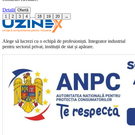
Detalii
Ofertă
…
1
2
3
4
18
19
20
→
Alege să lucrezi cu o echipă de profesioniști. Integrator industrial
pentru sectorul privat, instituții de stat și apărare.