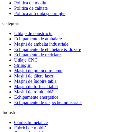
Politica de mediu
Politica de calitate
Politica anti mită și corupție
Categorii
Utilaje de construcții
Echipamente de ambalare
Mașini de ambalat industriale
Echipamente de etichetare & dozare
Echipamente de reciclare
Utilaje CNC
Strunguri
Mașini de prelucrare lemn
Mașini de tăiere laser
Mașini de îndoire tablă
Mașini de forfecat tablă
Mașini de roluit tablă
Echipamente energetice
Echipamente de inspecție industrială
Industrii
Confecții metalice
Fabrici de mobilă