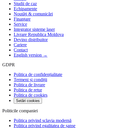
Studii de caz
Echipamente
Noutăți & comunicări
Finanțare
Service
Integrator sisteme laser
Livrare Republica Moldova
Devino distribuitor
Cariere
Contact
English version →
GDPR
Politica de confidențialitate
Termeni și condiții
Politica de livrare
Politica de retur
Politica de cookies
Setări cookies
Politicile companiei
Politica privind sclavia modernă
Politica privind egalitatea de șanse