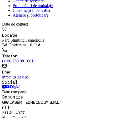
Centre de reciclare
Producători de ambalaje
Construcții și demolări
Ateliere și prototipare
Date de contact
Locație
Parc Științific Tehnopolis
Bd. Poitiers nr. 10, Iași
Telefon
(+40) 769 081 081
Email
info@uzinex.ro
Social
Date companie
Denumire
GW LASER TECHNOLOGY S.R.L.
CUI
RO 49240731
Nr. înreg.