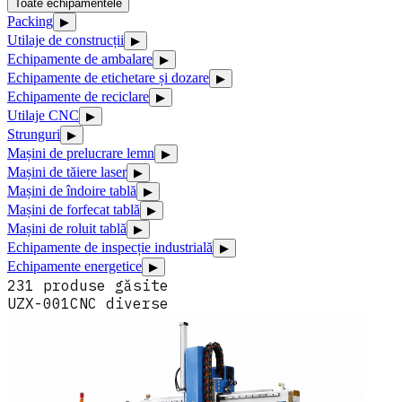
Toate echipamentele
Packing
▶
Utilaje de construcții
▶
Echipamente de ambalare
▶
Echipamente de etichetare și dozare
▶
Echipamente de reciclare
▶
Utilaje CNC
▶
Strunguri
▶
Mașini de prelucrare lemn
▶
Mașini de tăiere laser
▶
Mașini de îndoire tablă
▶
Mașini de forfecat tablă
▶
Mașini de roluit tablă
▶
Echipamente de inspecție industrială
▶
Echipamente energetice
▶
231
produse
găsite
UZX-001
CNC diverse