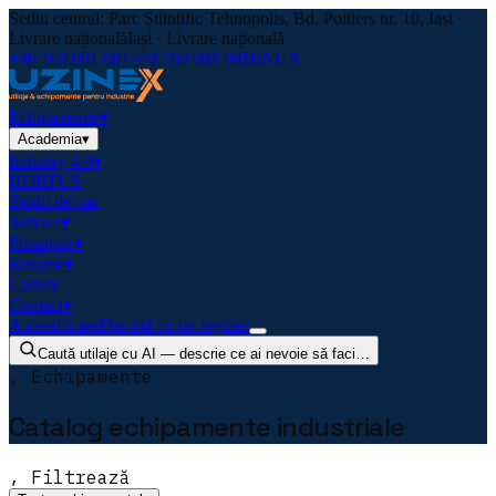
Sediu central: Parc Științific Tehnopolis, Bd. Poitiers nr. 10, Iași ·
Livrare națională
Iași · Livrare națională
+40 769 081 081
+40 769 081 081
EN
UA
Echipamente
▾
Academia
▾
Industry 4.0
▾
HORTUS
Studii de caz
Service
▾
Finanțare
▾
Resurse
▾
Cariere
Contact
▾
Autentificare
Discută cu un inginer
Caută utilaje cu AI — descrie ce ai nevoie să faci…
, Echipamente
Catalog echipamente industriale
, Filtrează