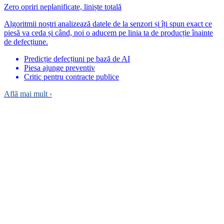
Zero opriri neplanificate, liniște totală
Algoritmii noștri analizează datele de la senzori și îți spun exact ce
piesă va ceda și când, noi o aducem pe linia ta de producție înainte
de defecțiune.
Predicție defecțiuni pe bază de AI
Piesa ajunge preventiv
Critic pentru contracte publice
Află mai mult
›