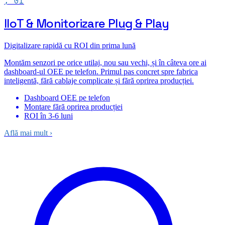
,
01
IIoT & Monitorizare Plug & Play
Digitalizare rapidă cu ROI din prima lună
Montăm senzori pe orice utilaj, nou sau vechi, și în câteva ore ai
dashboard-ul OEE pe telefon. Primul pas concret spre fabrica
inteligentă, fără cablaje complicate și fără oprirea producției.
Dashboard OEE pe telefon
Montare fără oprirea producției
ROI în 3-6 luni
Află mai mult
›