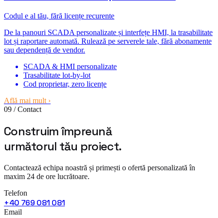
Codul e al tău, fără licențe recurente
De la panouri SCADA personalizate și interfețe HMI, la trasabilitate
lot și raportare automată. Rulează pe serverele tale, fără abonamente
sau dependență de vendor.
SCADA & HMI personalizate
Trasabilitate lot-by-lot
Cod proprietar, zero licențe
Află mai mult
›
09 / Contact
Construim împreună
următorul tău
proiect.
Contactează echipa noastră și primești o ofertă personalizată în
maxim 24 de ore lucrătoare.
Telefon
+40 769 081 081
Email