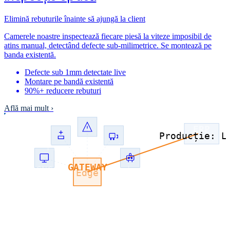
Elimină rebuturile înainte să ajungă la client
Camerele noastre inspectează fiecare piesă la viteze imposibil de
atins manual, detectând defecte sub-milimetrice. Se montează pe
banda existentă.
Defecte sub 1mm detectate live
Montare pe bandă existentă
90%+ reducere rebuturi
Află mai mult
›
ERP
Producție: L
Laser
Presă
Stivuitor
GATEWAY
CNC
Robot
Edge