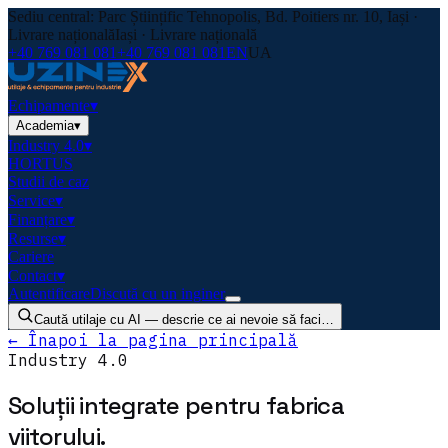
Sediu central: Parc Științific Tehnopolis, Bd. Poitiers nr. 10, Iași ·
Livrare națională
Iași · Livrare națională
+40 769 081 081
+40 769 081 081
EN
UA
Echipamente
▾
Academia
▾
Industry 4.0
▾
HORTUS
Studii de caz
Service
▾
Finanțare
▾
Resurse
▾
Cariere
Contact
▾
Autentificare
Discută cu un inginer
Caută utilaje cu AI — descrie ce ai nevoie să faci…
←
Înapoi la pagina principală
Industry 4.0
Soluții integrate
pentru fabrica
viitorului.