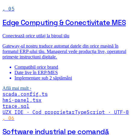
,
05
Edge Computing & Conectivitate MES
Conectează orice utilaj la biroul tău
Gateway-ul nostru traduce automat datele din orice mașină în
formatul ERP-ului tău. Managerul vede producția live, operatorul
primește instrucțiuni digitale.
Compatibil orice brand
Date live în ERP/MES
Implementare sub 2 săptămâni
Află mai mult
›
scada.config.ts
hmi-panel.tsx
trace.sql
UZX IDE · Cod proprietar
TypeScript · UTF-8
,
06
Software industrial pe comandă