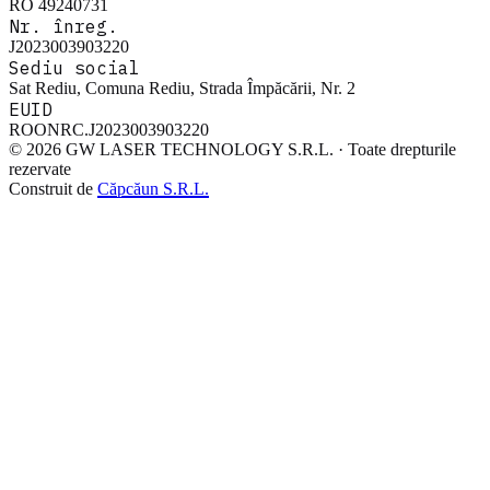
RO 49240731
Nr. înreg.
J2023003903220
Sediu social
Sat Rediu, Comuna Rediu, Strada Împăcării, Nr. 2
EUID
ROONRC.J2023003903220
© 2026 GW LASER TECHNOLOGY S.R.L. · Toate drepturile
rezervate
Construit de
Căpcăun S.R.L.