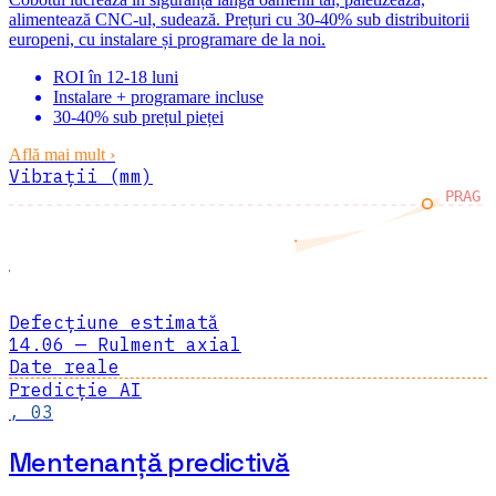
alimentează CNC-ul, sudează. Prețuri cu 30-40% sub distribuitorii
europeni, cu instalare și programare de la noi.
ROI în 12-18 luni
Instalare + programare incluse
30-40% sub prețul pieței
Află mai mult
›
Vibrații (mm)
PRAG
ACUM
Defecțiune estimată
14.06 — Rulment axial
Date reale
Predicție AI
,
03
Mentenanță predictivă