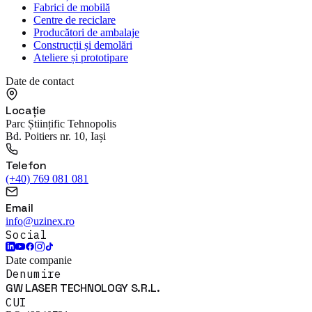
Fabrici de mobilă
Centre de reciclare
Producători de ambalaje
Construcții și demolări
Ateliere și prototipare
Date de contact
Locație
Parc Științific Tehnopolis
Bd. Poitiers nr. 10, Iași
Telefon
(+40) 769 081 081
Email
info@uzinex.ro
Social
Date companie
Denumire
GW LASER TECHNOLOGY S.R.L.
CUI