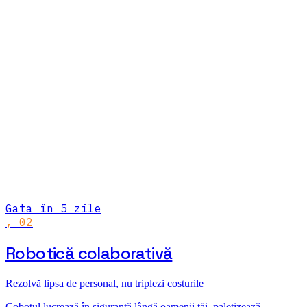
Gata în 5 zile
,
02
Robotică colaborativă
Rezolvă lipsa de personal, nu triplezi costurile
Cobotul lucrează în siguranță lângă oamenii tăi, paletizează,