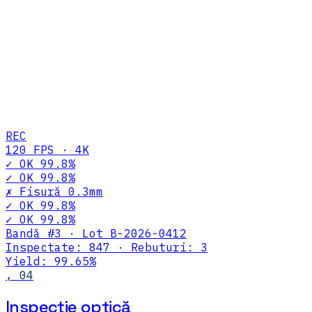
REC
120 FPS · 4K
✓ OK 99.8%
✓ OK 99.8%
✗ Fisură 0.3mm
✓ OK 99.8%
✓ OK 99.8%
Bandă #3 · Lot B-2026-0412
Inspectate:
847
· Rebuturi:
3
Yield: 99.65%
,
04
Inspecție optică