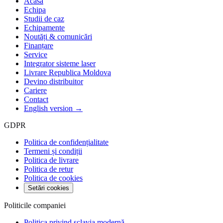
Acasă
Echipa
Studii de caz
Echipamente
Noutăți & comunicări
Finanțare
Service
Integrator sisteme laser
Livrare Republica Moldova
Devino distribuitor
Cariere
Contact
English version →
GDPR
Politica de confidențialitate
Termeni și condiții
Politica de livrare
Politica de retur
Politica de cookies
Setări cookies
Politicile companiei
Politica privind sclavia modernă