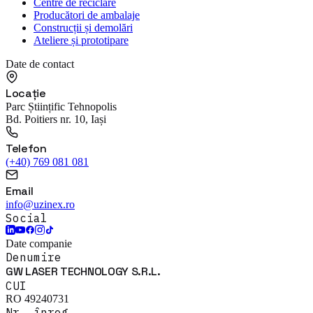
Centre de reciclare
Producători de ambalaje
Construcții și demolări
Ateliere și prototipare
Date de contact
Locație
Parc Științific Tehnopolis
Bd. Poitiers nr. 10, Iași
Telefon
(+40) 769 081 081
Email
info@uzinex.ro
Social
Date companie
Denumire
GW LASER TECHNOLOGY S.R.L.
CUI
RO 49240731
Nr. înreg.