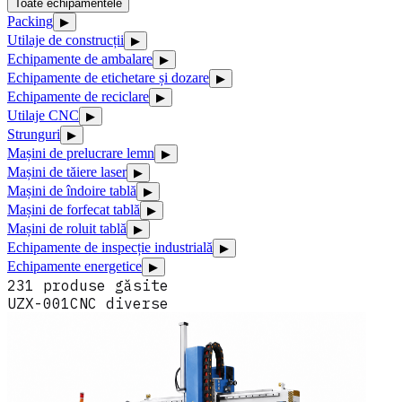
Toate echipamentele
Packing
▶
Utilaje de construcții
▶
Echipamente de ambalare
▶
Echipamente de etichetare și dozare
▶
Echipamente de reciclare
▶
Utilaje CNC
▶
Strunguri
▶
Mașini de prelucrare lemn
▶
Mașini de tăiere laser
▶
Mașini de îndoire tablă
▶
Mașini de forfecat tablă
▶
Mașini de roluit tablă
▶
Echipamente de inspecție industrială
▶
Echipamente energetice
▶
231
produse
găsite
UZX-001
CNC diverse