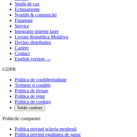
Studii de caz
Echipamente
Noutăți & comunicări
Finanțare
Service
Integrator sisteme laser
Livrare Republica Moldova
Devino distribuitor
Cariere
Contact
English version →
GDPR
Politica de confidențialitate
Termeni și condiții
Politica de livrare
Politica de retur
Politica de cookies
Setări cookies
Politicile companiei
Politica privind sclavia modernă
Politica privind egalitatea de șanse