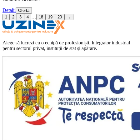
Detalii
Ofertă
…
1
2
3
4
18
19
20
→
Alege să lucrezi cu o echipă de profesioniști. Integrator industrial
pentru sectorul privat, instituții de stat și apărare.