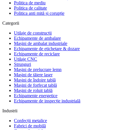
Politica de mediu
Politica de calitate
Politica anti mită și corupție
Categorii
Utilaje de construcții
Echipamente de ambalare
Mașini de ambalat industriale
Echipamente de etichetare & dozare
Echipamente de reciclare
Utilaje CNC
Strunguri
Mașini de prelucrare lemn
Mașini de tăiere laser
Mașini de îndoire tablă
Mașini de forfecat tablă
Mașini de roluit tablă
Echipamente energetice
Echipamente de inspecție industrială
Industrii
Confecții metalice
Fabrici de mobilă