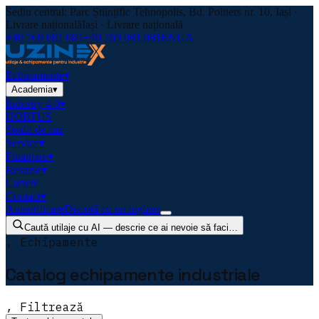
Sediu central: Parc Științific Tehnopolis, Bd. Poitiers nr. 10, Iași ·
Livrare națională
Iași · Livrare națională
+40 769 081 081
+40 769 081 081
EN
UA
Echipamente
▾
Academia
▾
Industry 4.0
▾
HORTUS
Studii de caz
Service
▾
Finanțare
▾
Resurse
▾
Cariere
Contact
▾
Autentificare
Discută cu un inginer
Caută utilaje cu AI — descrie ce ai nevoie să faci…
, Echipamente
Catalog echipamente industriale
, Filtrează