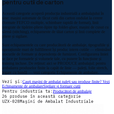
pentru cutii de carton
Această categorie acoperă producția industrială a ambalajului în
sine: mașini automate de făcut cutii din carton ondulat la cerere
(formate FEFCO multiple, schimbare rapidă de format), linii
integrate de tipărire-pliere-lipire tip folder-gluer, mașini de cusut cu
sârmă (stitching), echipamente de tăiat carton și linii complete de
pliere și sigilare.
Sunt echipamentele cu care producătorii de ambalaje, tipografiile și
operațiunile mari de fulfillment își produc intern cutiile — eliminând
stocurile de formate și dependența de furnizori. Configurarea liniei
se face pe formatele și volumele tale, cu punere în funcțiune și
training incluse. De reținut: aici se PRODUCE ambalajul; pentru
ambalarea produselor finite la capăt de linie — paleți, folie stretch,
legare cu bandă — vezi categoria Echipamente de ambalare.
Vezi și:
Cauți mașini de ambalat paleți sau produse finite? Vezi
Echipamente de ambalare
Sigilare și formare cutii
Pentru industria ta:
Producători de ambalaje
26
produse
în această categorie
UZX-028
Mașini de Ambalat Industriale