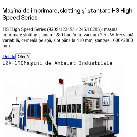
Mașină de imprimare, slotting și ștanțare HS High
Speed Series
HS High Speed Series (920S/1224S/1424S/1628S): mașină
imprimare slotting ștanțare, 280 buc./min, vacuum 7,5 kW frecvență
variabilă, cerneală pe apă, slot până la 410 mm, ștanțare 1600×2880
mm.
Detalii
Ofertă
UZX-190
Mașini de Ambalat Industriale