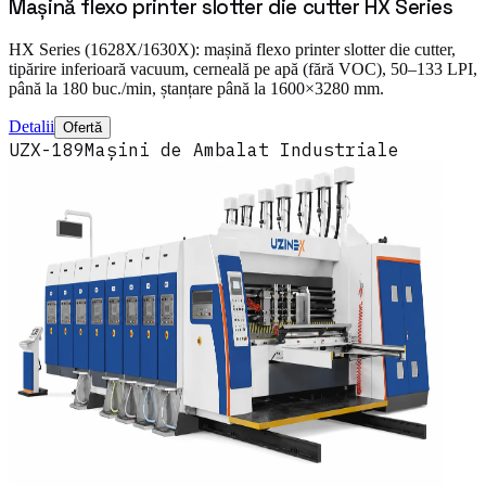
Mașină flexo printer slotter die cutter HX Series
HX Series (1628X/1630X): mașină flexo printer slotter die cutter,
tipărire inferioară vacuum, cerneală pe apă (fără VOC), 50–133 LPI,
până la 180 buc./min, ștanțare până la 1600×3280 mm.
Detalii
Ofertă
UZX-189
Mașini de Ambalat Industriale