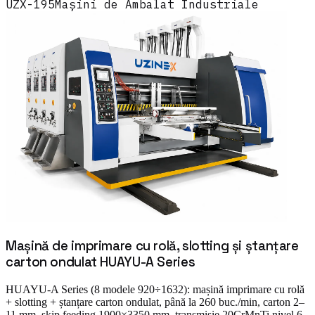
UZX-195
Mașini de Ambalat Industriale
Mașină de imprimare cu rolă, slotting și ștanțare
carton ondulat HUAYU-A Series
HUAYU-A Series (8 modele 920÷1632): mașină imprimare cu rolă
+ slotting + ștanțare carton ondulat, până la 260 buc./min, carton 2–
11 mm, skip feeding 1900×3350 mm, transmisie 20CrMnTi nivel 6.