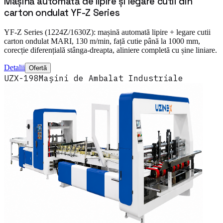
Mașină automată de lipire și legare cutii din
carton ondulat YF-Z Series
YF-Z Series (1224Z/1630Z): mașină automată lipire + legare cutii
carton ondulat MARI, 130 m/min, față cutie până la 1000 mm,
corecție diferențială stânga-dreapta, aliniere completă cu șine liniare.
Detalii
Ofertă
UZX-198
Mașini de Ambalat Industriale