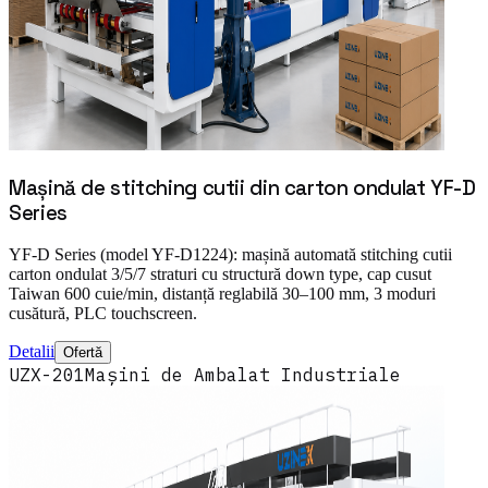
Mașină de stitching cutii din carton ondulat YF-D
Series
YF-D Series (model YF-D1224): mașină automată stitching cutii
carton ondulat 3/5/7 straturi cu structură down type, cap cusut
Taiwan 600 cuie/min, distanță reglabilă 30–100 mm, 3 moduri
cusătură, PLC touchscreen.
Detalii
Ofertă
UZX-201
Mașini de Ambalat Industriale