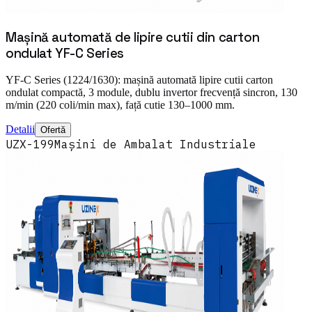
Mașină automată de lipire cutii din carton
ondulat YF-C Series
YF-C Series (1224/1630): mașină automată lipire cutii carton
ondulat compactă, 3 module, dublu invertor frecvență sincron, 130
m/min (220 coli/min max), față cutie 130–1000 mm.
Detalii
Ofertă
UZX-199
Mașini de Ambalat Industriale