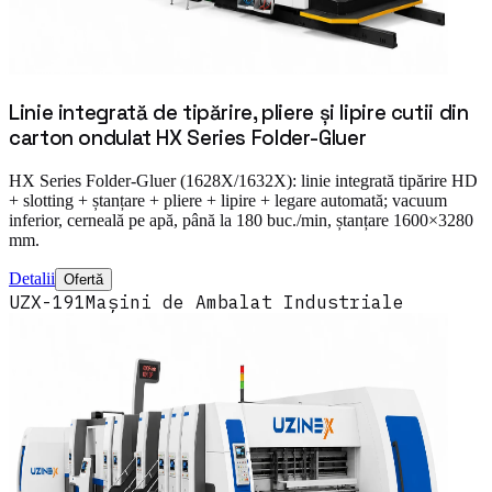
Linie integrată de tipărire, pliere și lipire cutii din
carton ondulat HX Series Folder-Gluer
HX Series Folder-Gluer (1628X/1632X): linie integrată tipărire HD
+ slotting + ștanțare + pliere + lipire + legare automată; vacuum
inferior, cerneală pe apă, până la 180 buc./min, ștanțare 1600×3280
mm.
Detalii
Ofertă
UZX-191
Mașini de Ambalat Industriale