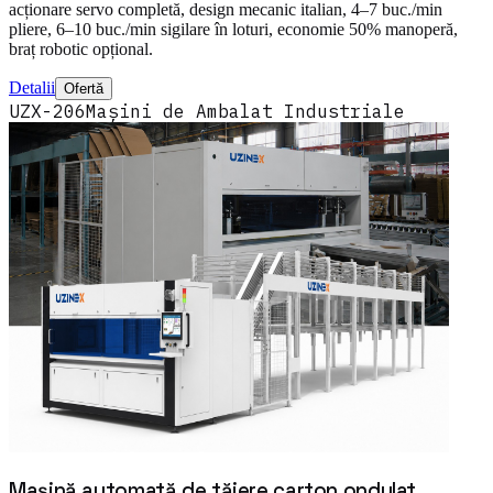
acționare servo completă, design mecanic italian, 4–7 buc./min
pliere, 6–10 buc./min sigilare în loturi, economie 50% manoperă,
braț robotic opțional.
Detalii
Ofertă
UZX-206
Mașini de Ambalat Industriale
Mașină automată de tăiere carton ondulat