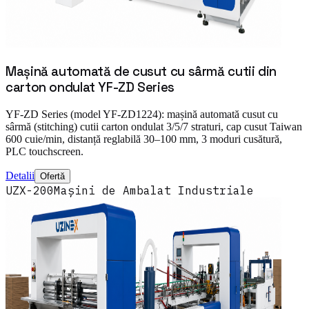
Mașină automată de cusut cu sârmă cutii din
carton ondulat YF-ZD Series
YF-ZD Series (model YF-ZD1224): mașină automată cusut cu
sârmă (stitching) cutii carton ondulat 3/5/7 straturi, cap cusut Taiwan
600 cuie/min, distanță reglabilă 30–100 mm, 3 moduri cusătură,
PLC touchscreen.
Detalii
Ofertă
UZX-200
Mașini de Ambalat Industriale