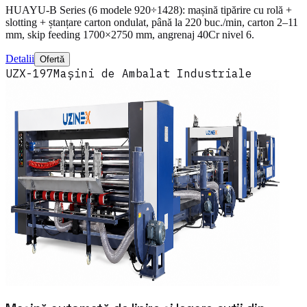
HUAYU-B Series (6 modele 920÷1428): mașină tipărire cu rolă +
slotting + ștanțare carton ondulat, până la 220 buc./min, carton 2–11
mm, skip feeding 1700×2750 mm, angrenaj 40Cr nivel 6.
Detalii
Ofertă
UZX-197
Mașini de Ambalat Industriale