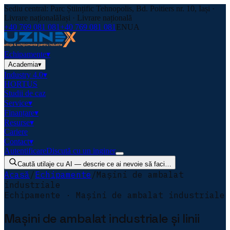
Sediu central: Parc Științific Tehnopolis, Bd. Poitiers nr. 10, Iași ·
Livrare națională
Iași · Livrare națională
+40 769 081 081
+40 769 081 081
EN
UA
Echipamente
▾
Academia
▾
Industry 4.0
▾
HORTUS
Studii de caz
Service
▾
Finanțare
▾
Resurse
▾
Cariere
Contact
▾
Autentificare
Discută cu un inginer
Caută utilaje cu AI — descrie ce ai nevoie să faci…
Acasă
/
Echipamente
/
Mașini de ambalat
industriale
Echipamente · Mașini de ambalat industriale
Mașini de ambalat industriale și linii