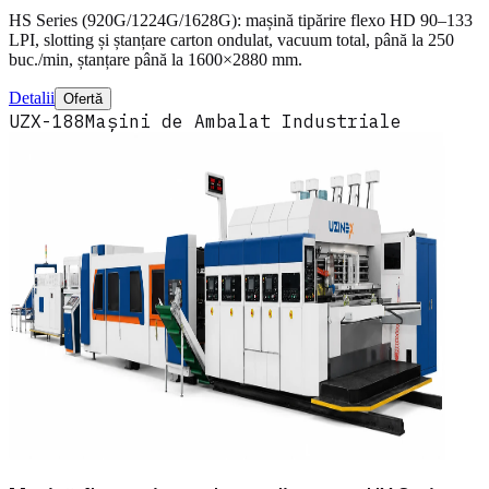
HS Series (920G/1224G/1628G): mașină tipărire flexo HD 90–133
LPI, slotting și ștanțare carton ondulat, vacuum total, până la 250
buc./min, ștanțare până la 1600×2880 mm.
Detalii
Ofertă
UZX-188
Mașini de Ambalat Industriale