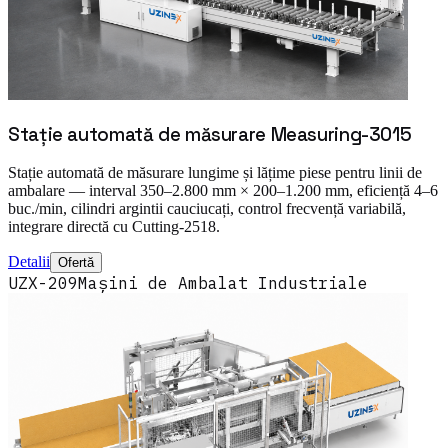
Stație automată de măsurare Measuring-3015
Stație automată de măsurare lungime și lățime piese pentru linii de
ambalare — interval 350–2.800 mm × 200–1.200 mm, eficiență 4–6
buc./min, cilindri argintii cauciucați, control frecvență variabilă,
integrare directă cu Cutting-2518.
Detalii
Ofertă
UZX-209
Mașini de Ambalat Industriale