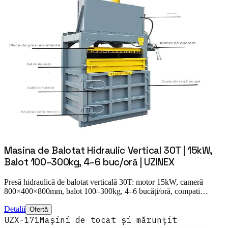
Masina de Balotat Hidraulic Vertical 30T | 15kW,
Balot 100–300kg, 4–6 buc/oră | UZINEX
Presă hidraulică de balotat verticală 30T: motor 15kW, cameră
800×400×800mm, balot 100–300kg, 4–6 bucăți/oră, compati…
Detalii
Ofertă
UZX-171
Mașini de tocat și mărunțit