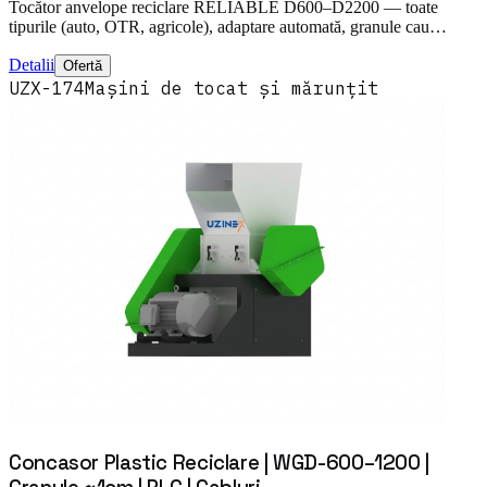
Tocător anvelope reciclare RELIABLE D600–D2200 — toate
tipurile (auto, OTR, agricole), adaptare automată, granule cau…
Detalii
Ofertă
UZX-174
Mașini de tocat și mărunțit
Concasor Plastic Reciclare | WGD-600–1200 |