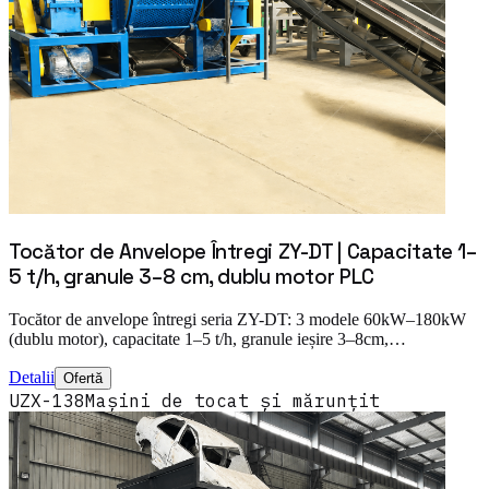
Tocător de Anvelope Întregi ZY-DT | Capacitate 1–
5 t/h, granule 3–8 cm, dublu motor PLC
Tocător de anvelope întregi seria ZY-DT: 3 modele 60kW–180kW
(dublu motor), capacitate 1–5 t/h, granule ieșire 3–8cm,…
Detalii
Ofertă
UZX-138
Mașini de tocat și mărunțit