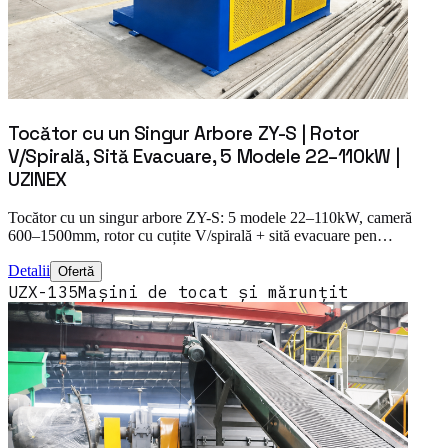
Tocător cu un Singur Arbore ZY-S | Rotor
V/Spirală, Sită Evacuare, 5 Modele 22–110kW |
UZINEX
Tocător cu un singur arbore ZY-S: 5 modele 22–110kW, cameră
600–1500mm, rotor cu cuțite V/spirală + sită evacuare pen…
Detalii
Ofertă
UZX-135
Mașini de tocat și mărunțit