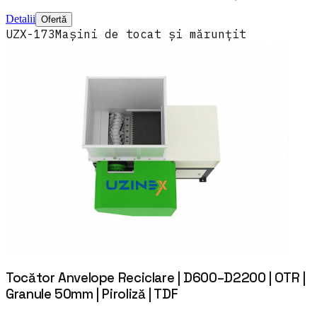
Detalii
Ofertă
UZX-173
Mașini de tocat și mărunțit
Tocător Anvelope Reciclare | D600–D2200 | OTR |
Granule 50mm | Piroliză | TDF