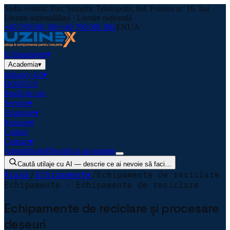
Sediu central: Parc Științific Tehnopolis, Bd. Poitiers nr. 10, Iași ·
Livrare națională
Iași · Livrare națională
+40 769 081 081
+40 769 081 081
EN
UA
Echipamente
▾
Academia
▾
Industry 4.0
▾
HORTUS
Studii de caz
Service
▾
Finanțare
▾
Resurse
▾
Cariere
Contact
▾
Autentificare
Discută cu un inginer
Caută utilaje cu AI — descrie ce ai nevoie să faci…
Acasă
/
Echipamente
/
Echipamente de reciclare
Echipamente · Echipamente de reciclare
Echipamente de reciclare și procesare
deșeuri