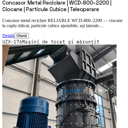
Concasor Metal Reciclare | WCD-800–2200 |
Ciocane | Particule Cubice | Teleoperare
Concasor metal reciclare RELIABLE WCD-800–2200 — ciocane
la cuplu ridicat, particule cubice ajustabile, uși laterale…
Detalii
Ofertă
UZX-176
Mașini de tocat și mărunțit