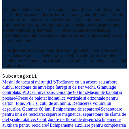
Echipamentele de reciclare Uzinex acoperă fluxul complet al unui
centru de procesare a deșeurilor: tocătoare și mărunțitoare — cu un
singur arbore pentru mase plastice și materiale omogene, cu arbore
dublu pentru deșeuri voluminoase, plus tocătoare dedicate pentru
anvelope întregi și fier vechi —, prese de balotat verticale și
orizontale, separatoare (inclusiv pentru sârmă de oțel) și echipamente
auxiliare de linie.
Configurarea se face pe tipul de deșeu, granulația cerută la ieșire și
capacitatea orară — datele din fișele tehnice ale fiecărui model.
Liniile pot fi finanțate prin leasing sau fonduri europene, cu asistență
Uzinex pe dosar.
Subcategorii
15
Mașini de tocat și mărunțit
Tocătoare cu un arbore sau arbore
dublu, tocătoare de anvelope întregi și de fier vechi. Granulație
controlată, PLC cu inversare. Garanție 60 luni.
Mașini de balotat și
4
presare
Prese de balotat hidraulice verticale și orizontale pentru
carton, folie, PET și cutii de aluminiu. Reducerea volumului
4
deșeurilor. Garanție 60 luni.
Echipamente de separare
Separatoare
pentru linii de reciclare: separare magnetică, separatoare de sârmă de
oțel și site rotative. Configurare pe fluxul de deșeuri.
Echipamente
4
auxiliare pentru reciclare
Echipamente auxiliare pentru completarea