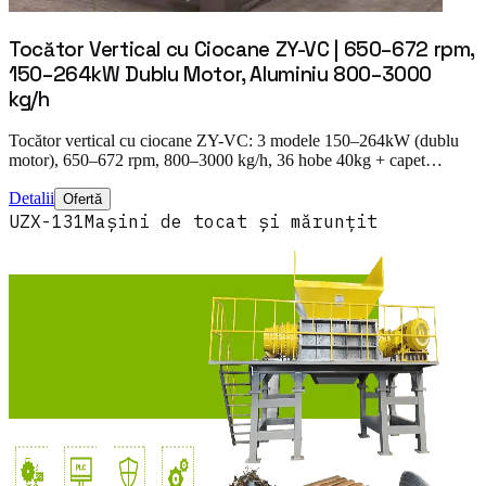
Tocător Vertical cu Ciocane ZY-VC | 650–672 rpm,
150–264kW Dublu Motor, Aluminiu 800–3000
kg/h
Tocător vertical cu ciocane ZY-VC: 3 modele 150–264kW (dublu
motor), 650–672 rpm, 800–3000 kg/h, 36 hobe 40kg + capet…
Detalii
Ofertă
UZX-131
Mașini de tocat și mărunțit