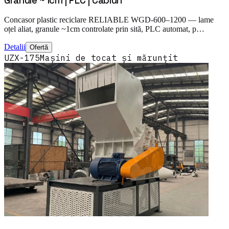
Granule ~1cm | PLC | Cabluri
Concasor plastic reciclare RELIABLE WGD-600–1200 — lame
oțel aliat, granule ~1cm controlate prin sită, PLC automat, p…
Detalii
Ofertă
UZX-175
Mașini de tocat și mărunțit