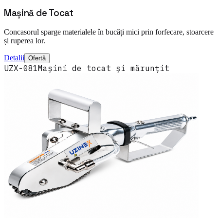
Mașină de Tocat
Concasorul sparge materialele în bucăți mici prin forfecare, stoarcere
și ruperea lor.
Detalii
Ofertă
UZX-081
Mașini de tocat și mărunțit