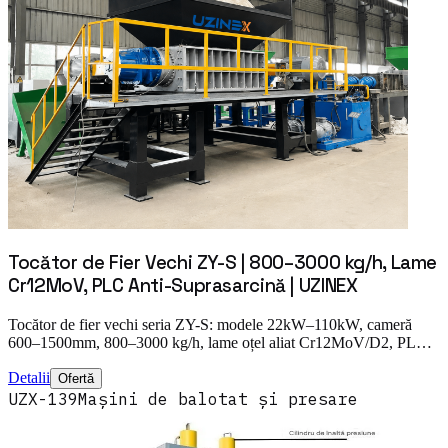
Tocător de Fier Vechi ZY-S | 800–3000 kg/h, Lame
Cr12MoV, PLC Anti-Suprasarcină | UZINEX
Tocător de fier vechi seria ZY-S: modele 22kW–110kW, cameră
600–1500mm, 800–3000 kg/h, lame oțel aliat Cr12MoV/D2, PL…
Detalii
Ofertă
UZX-139
Mașini de balotat și presare