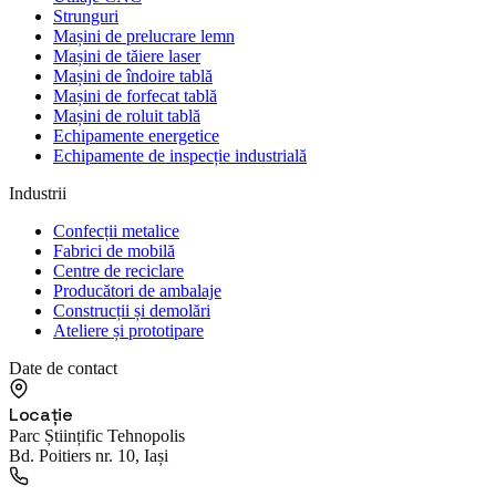
Strunguri
Mașini de prelucrare lemn
Mașini de tăiere laser
Mașini de îndoire tablă
Mașini de forfecat tablă
Mașini de roluit tablă
Echipamente energetice
Echipamente de inspecție industrială
Industrii
Confecții metalice
Fabrici de mobilă
Centre de reciclare
Producători de ambalaje
Construcții și demolări
Ateliere și prototipare
Date de contact
Locație
Parc Științific Tehnopolis
Bd. Poitiers nr. 10, Iași