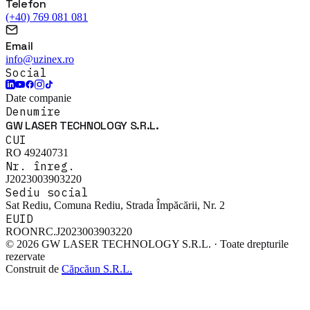
Telefon
(+40) 769 081 081
Email
info@uzinex.ro
Social
Date companie
Denumire
GW LASER TECHNOLOGY S.R.L.
CUI
RO 49240731
Nr. înreg.
J2023003903220
Sediu social
Sat Rediu, Comuna Rediu, Strada Împăcării, Nr. 2
EUID
ROONRC.J2023003903220
© 2026 GW LASER TECHNOLOGY S.R.L. · Toate drepturile
rezervate
Construit de
Căpcăun S.R.L.