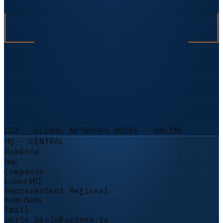
UZX · GLOBAL NETWORK
5
NODES · ONLINE
HQ · CENTRAL
România
Iași
Companie
Uzinex HQ
Reprezentant Regional
Sorin Baciu
Email
sorin.baciu@uzinex.ro