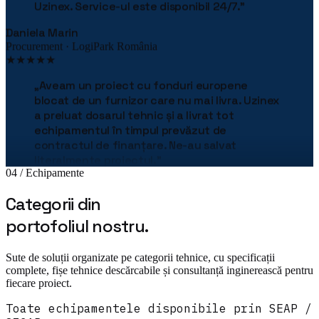
Daniela Marin
Procurement · LogiPark România
★★★★★
„
Aveam un proiect cu fonduri europene
blocat de un furnizor care nu mai livra. Uzinex
a preluat dosarul tehnic și a livrat tot
echipamentul în timpul prevăzut de
contractul de finanțare. Ne-au salvat
literalmente proiectul.
"
04 / Echipamente
Bogdan Stan
Director Producție · MetalTech
Categorii din
★★★★★
portofoliul nostru.
„
Echipa de ingineri Uzinex ne-a ajutat să
dimensionăm corect toată linia de producție.
"
Sute de soluții organizate pe categorii tehnice, cu specificații
Adrian Tudor
complete, fișe tehnice descărcabile și consultanță inginerească pentru
fiecare proiect.
CTO · Pack Industries
★★★★★
Toate echipamentele disponibile prin SEAP /