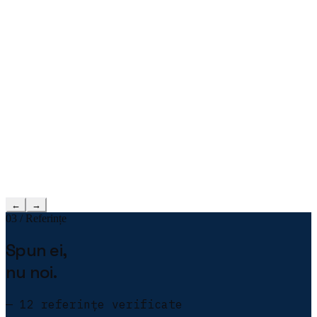
←
→
03 / Referințe
Spun ei,
nu noi.
— 12 referințe verificate