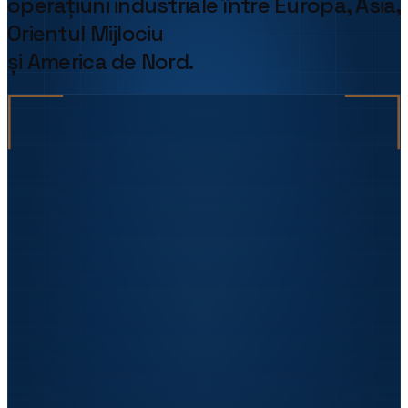
operațiuni industriale între Europa, Asia,
★★★★★
Orientul Mijlociu
„
Echipamente de inspecție industrială
și America de Nord.
perfecte pentru linia noastră de control
calitate.
"
Ioana Gheorghiu
QA Director · Precision Parts
★★★★★
„
Aveam un audit pe finanțarea PNRR și
echipamentul promis nu apăruse. Uzinex l-a
livrat și pus în funcțiune în 5 zile. Auditorii au
plecat mulțumiți, dosarul a trecut fără
observații.
"
Sorin Vasile
Facility Manager · DataCenter One