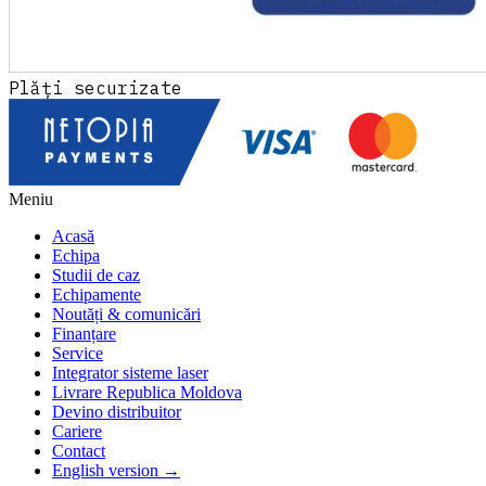
Plăți securizate
Meniu
Acasă
Echipa
Studii de caz
Echipamente
Noutăți & comunicări
Finanțare
Service
Integrator sisteme laser
Livrare Republica Moldova
Devino distribuitor
Cariere
Contact
English version →