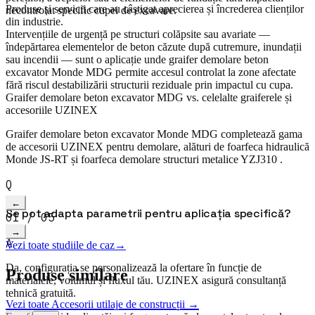
Produse și servicii care au câștigat aprecierea și încrederea clienților
necontrolat specific cupei de excavare.
din industrie.
Intervențiile de urgență pe structuri colăpsite sau avariate —
îndepărtarea elementelor de beton căzute după cutremure, inundații
sau incendii — sunt o aplicație unde graifer demolare beton
excavator Monde MDG permite accesul controlat la zone afectate
fără riscul destabilizării structurii reziduale prin impactul cu cupa.
Graifer demolare beton excavator MDG vs. celelalte graiferele și
accesoriile UZINEX
Graifer demolare beton excavator Monde MDG completează gama
de accesorii UZINEX pentru demolare, alături de foarfeca hidraulică
Monde JS-RT și foarfeca demolare structuri metalice YZJ310 .
Q
Citește studiul complet
→
video
←
Se pot adapta parametrii pentru aplicația specifică?
01
/
05
→
A
Vezi toate studiile de caz
→
Da, configurația se personalizează la ofertare în funcție de
Produse similare
materialele, volumul și fluxul tău. UZINEX asigură consultanță
tehnică gratuită.
Vezi toate
Accesorii utilaje de construcții
→