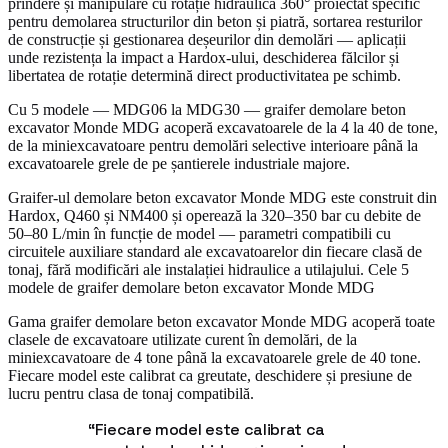
prindere și manipulare cu rotație hidraulică 360° proiectat specific
pentru demolarea structurilor din beton și piatră, sortarea resturilor
de construcție și gestionarea deșeurilor din demolări — aplicații
unde rezistența la impact a Hardox-ului, deschiderea fălcilor și
libertatea de rotație determină direct productivitatea pe schimb.
Cu 5 modele — MDG06 la MDG30 — graifer demolare beton
excavator Monde MDG acoperă excavatoarele de la 4 la 40 de tone,
de la miniexcavatoare pentru demolări selective interioare până la
excavatoarele grele de pe șantierele industriale majore.
Graifer-ul demolare beton excavator Monde MDG este construit din
Hardox, Q460 și NM400 și operează la 320–350 bar cu debite de
50–80 L/min în funcție de model — parametri compatibili cu
circuitele auxiliare standard ale excavatoarelor din fiecare clasă de
tonaj, fără modificări ale instalației hidraulice a utilajului. Cele 5
modele de graifer demolare beton excavator Monde MDG
Gama graifer demolare beton excavator Monde MDG acoperă toate
clasele de excavatoare utilizate curent în demolări, de la
miniexcavatoare de 4 tone până la excavatoarele grele de 40 tone.
Fiecare model este calibrat ca greutate, deschidere și presiune de
lucru pentru clasa de tonaj compatibilă.
“
Fiecare model este calibrat ca