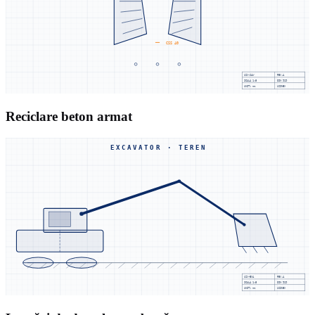
CSS 40
UZX-JAW
REV.A
SCALA
1:5
DIN 919
UNIT: mm
UZINEX
Reciclare beton armat
EXCAVATOR · TEREN
UZX-EXA
REV.A
SCALA
1:5
DIN 919
UNIT: mm
UZINEX