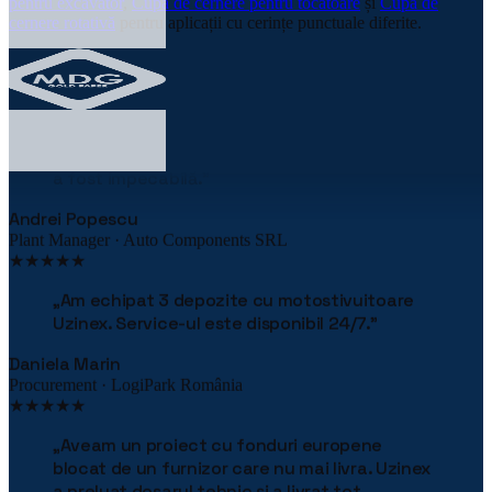
pentru excavator
,
Cupă de cernere pentru tocătoare
și
Cupă de
cernere rotativă
pentru aplicații cu cerințe punctuale diferite.
★★★★★
„
Linia robotizată de paletizare ne-a redus
costurile cu 38% în primul an. Implementarea
a fost impecabilă.
"
Andrei Popescu
Plant Manager · Auto Components SRL
★★★★★
„
Am echipat 3 depozite cu motostivuitoare
Uzinex. Service-ul este disponibil 24/7.
"
Daniela Marin
Procurement · LogiPark România
★★★★★
„
Aveam un proiect cu fonduri europene
blocat de un furnizor care nu mai livra. Uzinex
a preluat dosarul tehnic și a livrat tot