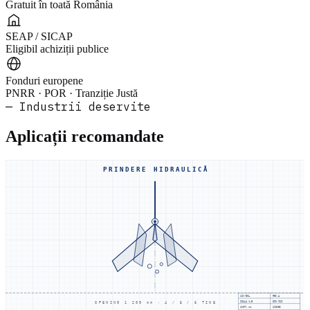
Gratuit în toată România
SEAP / SICAP
Eligibil achiziții publice
Fonduri europene
PNRR · POR · Tranziție Justă
— Industrii deservite
Aplicații recomandate
PRINDERE HIDRAULICĂ
UZX-GCL
REV.A
SCALA
1:5
DIN 919
OPENING 1 200 mm · 4 / 5 / 6 TINE
UNIT: mm
UZINEX