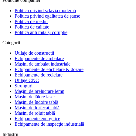
Politicile companiei
„
Aveam un audit pe finanțarea PNRR și
Politica privind sclavia modernă
Politica privind egalitatea de șanse
echipamentul promis nu apăruse. Uzinex l-a
Politica de mediu
livrat și pus în funcțiune în 5 zile. Auditorii au
Politica de calitate
plecat mulțumiți, dosarul a trecut fără
Politica anti mită și corupție
observații.
"
Categorii
Sorin Vasile
Utilaje de construcții
Facility Manager · DataCenter One
Echipamente de ambalare
Mașini de ambalat industriale
Echipamente de etichetare & dozare
Echipamente de reciclare
Utilaje CNC
Strunguri
Mașini de prelucrare lemn
Mașini de tăiere laser
Mașini de îndoire tablă
Mașini de forfecat tablă
Mașini de roluit tablă
Echipamente energetice
Echipamente de inspecție industrială
Industrii