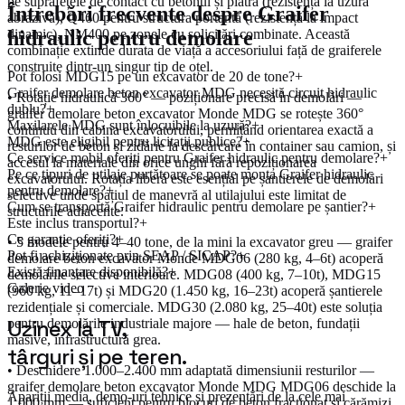
pe suprafețele de contact cu betonul și piatra (rezistență la uzură
Întrebări frecvente despre
Graifer
abrazivă), Q460 pentru structura portantă (rezistență la impact
hidraulic pentru demolare
dinamic), NM400 pe zonele cu solicitări combinate. Această
combinație extinde durata de viață a accesoriului față de graiferele
construite dintr-un singur tip de oțel.
Pot folosi MDG15 pe un excavator de 20 de tone?
+
Graifer demolare beton excavator MDG necesită circuit hidraulic
• Rotație hidraulică 360° — poziționare precisă în demolări —
dublu?
+
graifer demolare beton excavator Monde MDG se rotește 360°
Maxilarele MDG sunt înlocuibile la uzură?
+
continuu din cabina excavatorului, permițând orientarea exactă a
MDG este eligibil pentru licitații publice?
+
resturilor de beton și zidărie la descărcare în container sau camion, și
Ce service mobil oferiți pentru Graifer hidraulic pentru demolare?
+
accesul la materiale din orice unghi fără repoziționarea
Pe ce tipuri de utilaje purtătoare se poate monta Graifer hidraulic
excavatorului. Rotația liberă este esențial pe șantierele de demolări
pentru demolare?
+
selective unde spațiul de manevră al utilajului este limitat de
Cum se transportă Graifer hidraulic pentru demolare pe șantier?
+
structurile adiacente.
Este inclus transportul?
+
Ce garanție oferiți?
+
• 5 modele pentru 4–40 tone, de la mini la excavator greu — graifer
Pot fi achiziționate prin SEAP / SICAP?
+
demolare beton excavator Monde MDG06 (280 kg, 4–6t) acoperă
Există finanțare disponibilă?
+
demolările selective interioare. MDG08 (400 kg, 7–10t), MDG15
Galerie video
(960 kg, 11–17t) și MDG20 (1.450 kg, 16–23t) acoperă șantierele
rezidențiale și comerciale. MDG30 (2.080 kg, 25–40t) este soluția
Uzinex la TV,
pentru demolările industriale majore — hale de beton, fundații
masive, infrastructură grea.
târguri și pe teren.
• Deschidere 1.000–2.400 mm adaptată dimensiunii resturilor —
graifer demolare beton excavator Monde MDG MDG06 deschide la
Apariții media, demo-uri tehnice și prezentări de la cele mai
1.000 mm — suficient pentru blocuri de beton fracționat și cărămizi.