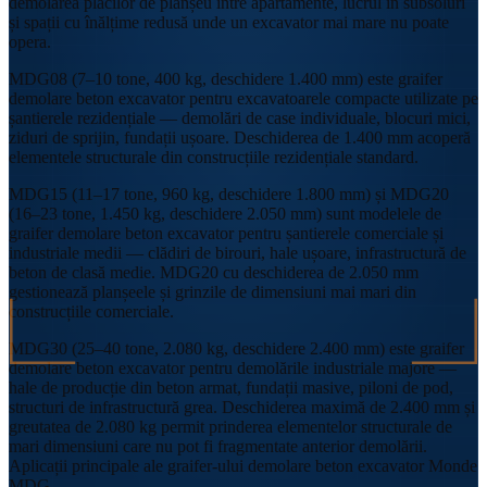
demolarea plăcilor de planșeu între apartamente, lucrul în subsoluri
și spații cu înălțime redusă unde un excavator mai mare nu poate
opera.
MDG08 (7–10 tone, 400 kg, deschidere 1.400 mm) este graifer
demolare beton excavator pentru excavatoarele compacte utilizate pe
șantierele rezidențiale — demolări de case individuale, blocuri mici,
ziduri de sprijin, fundații ușoare. Deschiderea de 1.400 mm acoperă
elementele structurale din construcțiile rezidențiale standard.
MDG15 (11–17 tone, 960 kg, deschidere 1.800 mm) și MDG20
(16–23 tone, 1.450 kg, deschidere 2.050 mm) sunt modelele de
graifer demolare beton excavator pentru șantierele comerciale și
industriale medii — clădiri de birouri, hale ușoare, infrastructură de
beton de clasă medie. MDG20 cu deschiderea de 2.050 mm
gestionează planșeele și grinzile de dimensiuni mai mari din
construcțiile comerciale.
MDG30 (25–40 tone, 2.080 kg, deschidere 2.400 mm) este graifer
demolare beton excavator pentru demolările industriale majore —
hale de producție din beton armat, fundații masive, piloni de pod,
structuri de infrastructură grea. Deschiderea maximă de 2.400 mm și
greutatea de 2.080 kg permit prinderea elementelor structurale de
mari dimensiuni care nu pot fi fragmentate anterior demolării.
Aplicații principale ale graifer-ului demolare beton excavator Monde
MDG