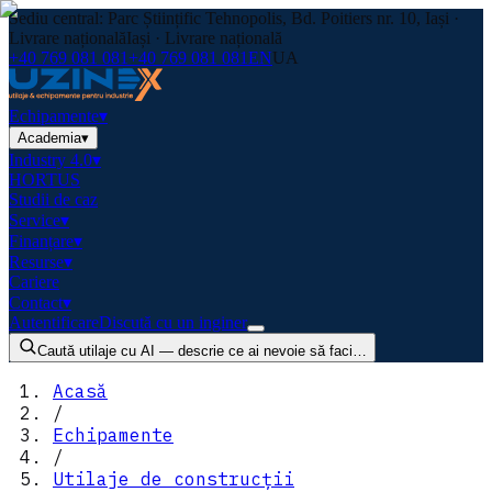
Sediu central: Parc Științific Tehnopolis, Bd. Poitiers nr. 10, Iași ·
Livrare națională
Iași · Livrare națională
+40 769 081 081
+40 769 081 081
EN
UA
Echipamente
▾
Academia
▾
Industry 4.0
▾
HORTUS
Studii de caz
Service
▾
Finanțare
▾
Resurse
▾
Cariere
Contact
▾
Autentificare
Discută cu un inginer
Caută utilaje cu AI — descrie ce ai nevoie să faci…
Acasă
/
Echipamente
/
Utilaje de construcții