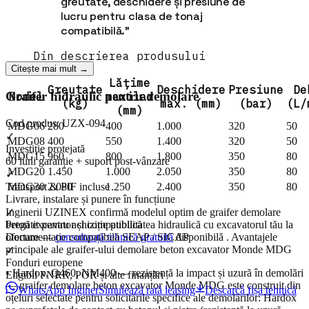
greutate, deschidere și presiune de
lucru pentru clasa de tonaj
compatibilă.
”
Din descrierea produsului
Citește mai mult →
Lățime
Greutate
Deschidere
Presiune
De
Graifer hidraulic pentru demolare
Model
maxilar
(kg)
max. (mm)
(bar)
(L/
(mm)
Cod produs:
UZX-094
MDG06
280
400
1.000
320
50
✓
MDG08
400
550
1.400
320
50
Investiție protejată
MDG15
960
800
1.800
350
80
60 luni garanție + suport post-vânzare
MDG20
1.450
1.000
2.050
350
80
✓
Transport & PIF incluse
MDG30
2.080
1.250
2.400
350
80
Livrare, instalare și punere în funcțiune
✓
Inginerii UZINEX confirmă modelul optim de graifer demolare
Pregătit pentru achiziție publică
beton excavator și compatibilitatea hidraulică cu excavatorul tău la
Documentație compatibilă SEAP / SICAP
ofertare —
consultanță tehnică gratuită
disponibilă . Avantajele
principale ale graifer-ului demolare beton excavator Monde MDG
✓
Fonduri europene
• Hardox, Q460, NM400 — rezistență la impact și uzură în demolări
Eligibil PNRR, POR și alte finanțări
— graifer demolare beton excavator Monde MDG este construit din
WhatsApp Inginer
Simulează rată leasing
Descarcă fișa tehnică
oțeluri selectate pentru solicitările specifice ale demolărilor: Hardox