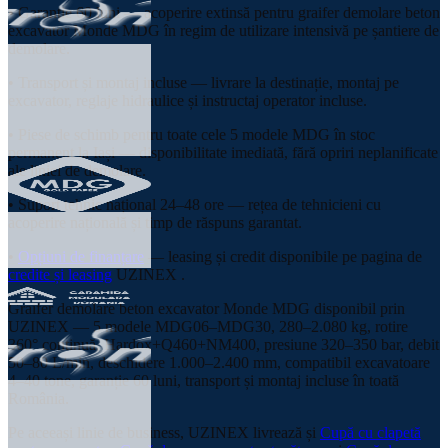
• Garanție 60 luni — acoperire extinsă pentru graifer demolare beton
excavator Monde MDG în regim de utilizare intensivă pe șantiere de
demolare.
• Transport și montaj incluse — livrare la destinație, montaj pe
excavator, reglaje hidraulice și instructaj operator incluse.
• Piese de schimb pentru toate cele 5 modele MDG în stoc
permanent la Iași — disponibilitate imediată, fără opriri neplanificate
ale liniei de demolare.
• Suport tehnic național 24–48 ore — rețea de tehnicieni cu
acoperire națională și timp de răspuns garantat.
•
Opțiuni de finanțare
— leasing și credit disponibile pe pagina de
credite și leasing
UZINEX .
Graifer demolare beton excavator Monde MDG disponibil prin
UZINEX — 5 modele MDG06–MDG30, 280–2.080 kg, rotire
360° continuă, Hardox+Q460+NM400, presiune 320–350 bar, debit
50–80 L/min, deschidere 1.000–2.400 mm, compatibil excavatoare
4–40 tone, garanție 60 luni, transport și montaj incluse în toată
România.
Pe aceeași linie de business, UZINEX livrează și
Cupă cu clapetă