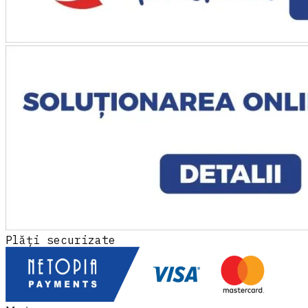
Răzvan Dima
Owner · Mecanica Grup
★★★★★
„
Echipamente de inspecție industrială
perfecte pentru linia noastră de control
calitate.
"
Ioana Gheorghiu
QA Director · Precision Parts
★★★★★
„
Aveam un audit pe finanțarea PNRR și
echipamentul promis nu apăruse. Uzinex l-a
livrat și pus în funcțiune în 5 zile. Auditorii au
plecat mulțumiți, dosarul a trecut fără
observații.
"
Plăți securizate
Sorin Vasile
Facility Manager · DataCenter One
★★★★★