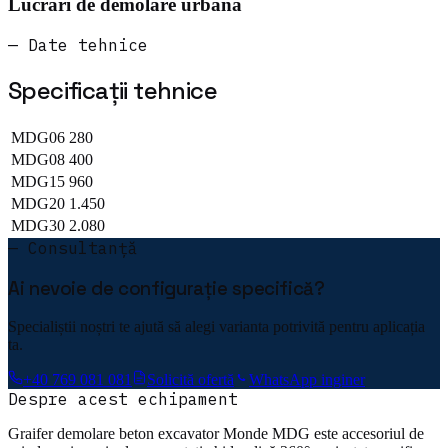
Lucrări de demolare urbană
— Date tehnice
Specificații tehnice
MDG06
280
MDG08
400
MDG15
960
MDG20
1.450
MDG30
2.080
— Consultanță
Ai nevoie de configurație specifică?
Specialiștii noștri te ajută să alegi varianta potrivită pentru aplicația
ta.
+40 769 081 081
Solicită ofertă
WhatsApp inginer
Despre acest echipament
Graifer demolare beton excavator Monde MDG este accesoriul de