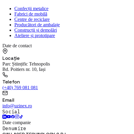
Confecții metalice
Fabrici de mobilă
Centre de reciclare
Producători de ambalaje
Construcții și demolări
Ateliere și prototipare
Date de contact
Locație
Parc Științific Tehnopolis
Bd. Poitiers nr. 10, Iași
Telefon
(+40) 769 081 081
Email
info@uzinex.ro
Social
Date companie
Denumire