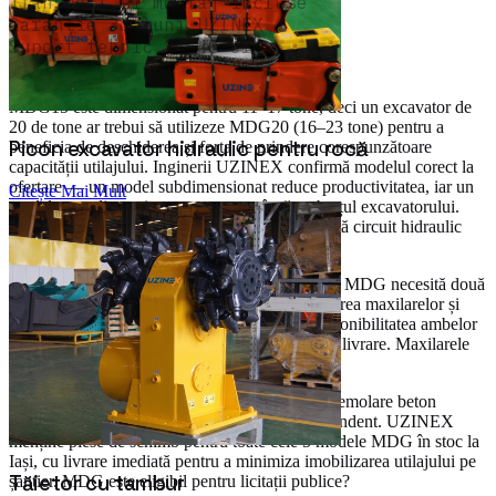
Transport și montaj incluse
Garanție 36 luni UZINEX
Suport tehnic 24–48 ore
Completitudine
0
%
MDG15 este dimensionat pentru 11–17 tone, deci un excavator de
20 de tone ar trebui să utilizeze MDG20 (16–23 tone) pentru a
Picon excavator hidraulic pentru rocă
beneficia de deschiderea și forța de prindere corespunzătoare
capacității utilajului. Inginerii UZINEX confirmă modelul corect la
ofertare — un model subdimensionat reduce productivitatea, iar un
Citește Mai Mult
model supradimensionat poate supraîncărca brațul excavatorului.
Graifer demolare beton excavator MDG necesită circuit hidraulic
dublu?
Da — graifer demolare beton excavator Monde MDG necesită două
circuite hidraulice auxiliare: unul pentru acționarea maxilarelor și
unul pentru rotația 360°. UZINEX verifică disponibilitatea ambelor
circuite pe excavatorul tău la ofertare înainte de livrare. Maxilarele
MDG sunt înlocuibile la uzură?
Da — componentele de uzură ale graifer-ului demolare beton
excavator Monde MDG sunt înlocuibile independent. UZINEX
menține piese de schimb pentru toate cele 5 modele MDG în stoc la
Iași, cu livrare imediată pentru a minimiza imobilizarea utilajului pe
Tăietor cu tambur
șantier. MDG este eligibil pentru licitații publice?