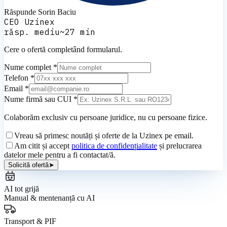
Răspunde
Sorin Baciu
CEO Uzinex
răsp. mediu
~
27
min
Cere o ofertă completând formularul.
Nume complet *
Telefon *
Email *
Nume firmă sau CUI *
Colaborăm exclusiv cu persoane juridice, nu cu persoane fizice.
Vreau să primesc noutăți și oferte de la Uzinex pe email.
Am citit și accept
politica de confidențialitate
și prelucrarea
datelor mele pentru a fi contactat/ă.
Solicită ofertă
➤
AI tot grijă
Manual & mentenanță cu AI
Transport & PIF