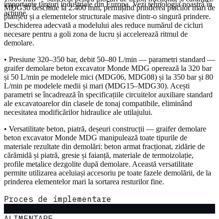
importante târguri industriale din Europa. Vezi tehnologia noastră în
MDG30 deschide la 2.400 mm, permițând prinderea placilor mari de
acțiune.
planșeu și a elementelor structurale masive dintr-o singură prindere.
Deschiderea adecvată a modelului ales reduce numărul de cicluri
necesare pentru a goli zona de lucru și accelerează ritmul de
demolare.
• Presiune 320–350 bar, debit 50–80 L/min — parametri standard —
graifer demolare beton excavator Monde MDG operează la 320 bar
și 50 L/min pe modelele mici (MDG06, MDG08) și la 350 bar și 80
L/min pe modelele medii și mari (MDG15–MDG30). Acești
parametri se încadrează în specificațiile circuitelor auxiliare standard
ale excavatoarelor din clasele de tonaj compatibile, eliminând
necesitatea modificărilor hidraulice ale utilajului.
• Versatilitate beton, piatră, deșeuri construcții — graifer demolare
beton excavator Monde MDG manipulează toate tipurile de
materiale rezultate din demolări: beton armat fracționat, zidărie de
cărămidă și piatră, gresie și faianță, materiale de termoizolație,
profile metalice dezgolite după demolare. Această versatilitate
permite utilizarea aceluiași accesoriu pe toate fazele demolării, de la
prinderea elementelor mari la sortarea resturilor fine.
Proces de implementare
01
ALIMENTARE