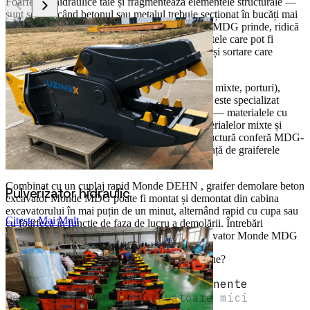
Foarfecele hidraulice tăie și fragmentează elementele structurale —
sunt soluția când betonul sau metalul trebuie secționat în bucăți mai
mici. Graifer demolare beton excavator Monde MDG prinde, ridică
și mută elementele deja fragmentate sau elementele care pot fi
extrase întregi — este accesoriul de manipulare și sortare care
completează operațiunea de tăiere a foarfecii.
Față de graifer-ul multifuncțional MPB (deșeuri mixte, porturi),
graifer demolare beton excavator Monde MDG este specializat
pentru rezistența la impactul betonului și pietrei — materialele cu
greutate specifică și abrazivitate superioare materialelor mixte și
portuare. Hardox-ul pe maxilare și Q460 pe structură conferă MDG-
ului rezistența la uzura specifică a demolărilor față de graiferele
Q345B destinate materialelor mai ușoare.
Combinat cu un cuplaj rapid Monde DEHN , graifer demolare beton
Pulverizator hidraulic
excavator Monde MDG poate fi montat și demontat din cabina
excavatorului în mai puțin de un minut, alternând rapid cu cupa sau
Citește Mai Mult
cu foarfeca în funcție de faza de lucru a demolării. Întrebări
frecvente despre graifer-ul demolare beton excavator Monde MDG
Pot folosi MDG15 pe un excavator de 20 de tone?
Kit complet — verificare componente
Debit optim pentru excavatoare mici