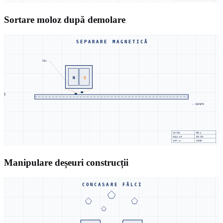
Sortare moloz după demolare
SEPARARE MAGNETICĂ
FE+
N
S
→ NEFERO
UZX-MAG
REV.A
SCALA
1:5
DIN 919
UNIT: mm
UZINEX
Manipulare deșeuri construcții
CONCASARE FĂLCI