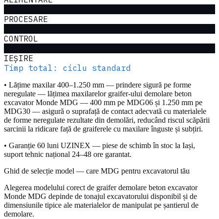
02
PROCESARE
03
CONTROL
04
IEȘIRE
Timp total:
ciclu standard
• Lățime maxilar 400–1.250 mm — prindere sigură pe forme
neregulate — lățimea maxilarelor graifer-ului demolare beton
excavator Monde MDG — 400 mm pe MDG06 și 1.250 mm pe
MDG30 — asigură o suprafață de contact adecvată cu materialele
de forme neregulate rezultate din demolări, reducând riscul scăpării
sarcinii la ridicare față de graiferele cu maxilare înguste și subțiri.
• Garanție 60 luni UZINEX — piese de schimb în stoc la Iași,
suport tehnic național 24–48 ore garantat.
Ghid de selecție model — care MDG pentru excavatorul tău
Alegerea modelului corect de graifer demolare beton excavator
Monde MDG depinde de tonajul excavatorului disponibil și de
dimensiunile tipice ale materialelor de manipulat pe șantierul de
demolare.