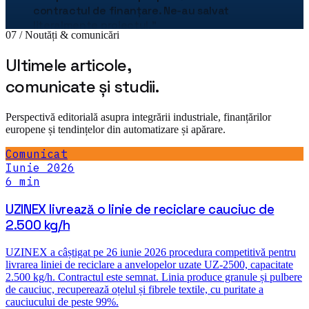
literalmente proiectul.
"
07 / Noutăți & comunicări
Bogdan Stan
Director Producție · MetalTech
Ultimele articole,
★★★★★
comunicate și studii.
„
Echipa de ingineri Uzinex ne-a ajutat să
dimensionăm corect toată linia de producție.
"
Perspectivă editorială asupra integrării industriale, finanțărilor
Adrian Tudor
europene și tendințelor din automatizare și apărare.
CTO · Pack Industries
Comunicat
★★★★★
Iunie 2026
„
Linia robotizată de paletizare ne-a redus
costurile cu 38% în primul an. Implementarea
a fost impecabilă.
"
Andrei Popescu
Plant Manager · Auto Components SRL
★★★★★
„
Am echipat 3 depozite cu motostivuitoare
Uzinex. Service-ul este disponibil 24/7.
"