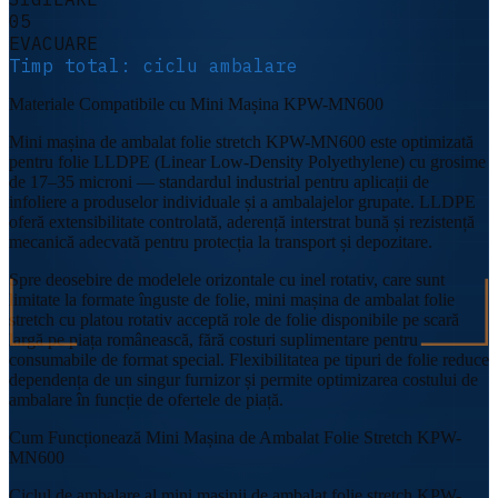
05
EVACUARE
Timp total:
ciclu ambalare
Materiale Compatibile cu Mini Mașina KPW-MN600
Mini mașina de ambalat folie stretch KPW-MN600 este optimizată
pentru folie LLDPE (Linear Low-Density Polyethylene) cu grosime
de 17–35 microni — standardul industrial pentru aplicații de
infoliere a produselor individuale și a ambalajelor grupate. LLDPE
oferă extensibilitate controlată, aderență interstrat bună și rezistență
mecanică adecvată pentru protecția la transport și depozitare.
Spre deosebire de modelele orizontale cu inel rotativ, care sunt
limitate la formate înguste de folie, mini mașina de ambalat folie
stretch cu platou rotativ acceptă role de folie disponibile pe scară
largă pe piața românească, fără costuri suplimentare pentru
consumabile de format special. Flexibilitatea pe tipuri de folie reduce
dependența de un singur furnizor și permite optimizarea costului de
ambalare în funcție de ofertele de piață.
Cum Funcționează Mini Mașina de Ambalat Folie Stretch KPW-
MN600
Ciclul de ambalare al mini mașinii de ambalat folie stretch KPW-