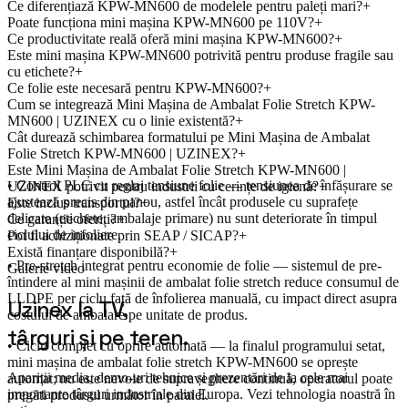
Ce diferențiază KPW-MN600 de modelele pentru paleți mari?
+
Poate funcționa mini mașina KPW-MN600 pe 110V?
+
Ce productivitate reală oferă mini mașina KPW-MN600?
+
Este mini mașina KPW-MN600 potrivită pentru produse fragile sau
cu etichete?
+
Ce folie este necesară pentru KPW-MN600?
+
Cum se integrează Mini Mașina de Ambalat Folie Stretch KPW-
MN600 | UZINEX cu o linie existentă?
+
Cât durează schimbarea formatului pe Mini Mașina de Ambalat
Folie Stretch KPW-MN600 | UZINEX?
+
Este Mini Mașina de Ambalat Folie Stretch KPW-MN600 |
• Control PLC cu reglaj tensiune folie — tensiunea de înfășurare se
UZINEX potrivit pentru industrii cu cerințe de igienă?
+
ajustează precis din panou, astfel încât produsele cu suprafețe
Este inclus transportul?
+
delicate (etichete, ambalaje primare) nu sunt deteriorate în timpul
Ce garanție oferiți?
+
ciclului de infoliere.
Pot fi achiziționate prin SEAP / SICAP?
+
Există finanțare disponibilă?
+
• Pre-stretch integrat pentru economie de folie — sistemul de pre-
Galerie video
întindere al mini mașinii de ambalat folie stretch reduce consumul de
LLDPE per ciclu față de înfolierea manuală, cu impact direct asupra
Uzinex la TV,
costului de ambalare pe unitate de produs.
târguri și pe teren.
• Ciclu complet cu oprire automată — la finalul programului setat,
mini mașina de ambalat folie stretch KPW-MN600 se oprește
Apariții media, demo-uri tehnice și prezentări de la cele mai
automat; nu este nevoie de supraveghere continuă, operatorul poate
importante târguri industriale din Europa. Vezi tehnologia noastră în
pregăti produsul următor în paralel.