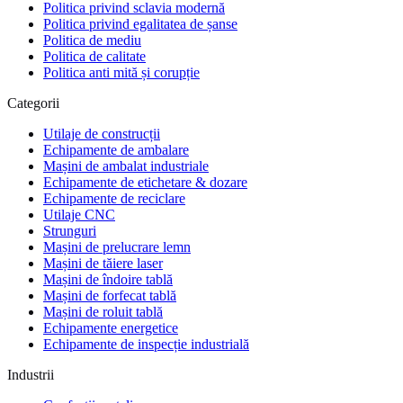
Politica privind sclavia modernă
„
Aveam un audit pe finanțarea PNRR și
Politica privind egalitatea de șanse
echipamentul promis nu apăruse. Uzinex l-a
Politica de mediu
livrat și pus în funcțiune în 5 zile. Auditorii au
Politica de calitate
plecat mulțumiți, dosarul a trecut fără
Politica anti mită și corupție
observații.
"
Categorii
Sorin Vasile
Utilaje de construcții
Facility Manager · DataCenter One
Echipamente de ambalare
Mașini de ambalat industriale
Echipamente de etichetare & dozare
Echipamente de reciclare
Utilaje CNC
Strunguri
Mașini de prelucrare lemn
Mașini de tăiere laser
Mașini de îndoire tablă
Mașini de forfecat tablă
Mașini de roluit tablă
Echipamente energetice
Echipamente de inspecție industrială
Industrii