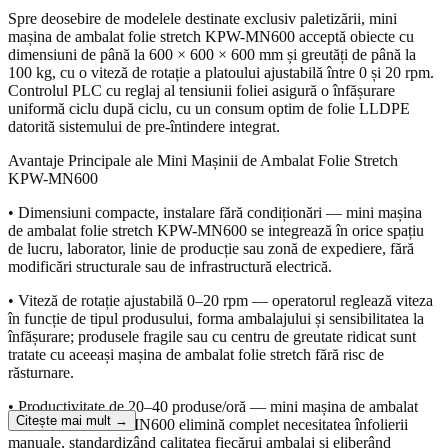
Spre deosebire de modelele destinate exclusiv paletizării, mini
mașina de ambalat folie stretch KPW-MN600 acceptă obiecte cu
dimensiuni de până la 600 × 600 × 600 mm și greutăți de până la
100 kg, cu o viteză de rotație a platoului ajustabilă între 0 și 20 rpm.
Controlul PLC cu reglaj al tensiunii foliei asigură o înfășurare
uniformă ciclu după ciclu, cu un consum optim de folie LLDPE
datorită sistemului de pre-întindere integrat.
Avantaje Principale ale Mini Mașinii de Ambalat Folie Stretch
KPW-MN600
• Dimensiuni compacte, instalare fără condiționări — mini mașina
de ambalat folie stretch KPW-MN600 se integrează în orice spațiu
de lucru, laborator, linie de producție sau zonă de expediere, fără
modificări structurale sau de infrastructură electrică.
• Viteză de rotație ajustabilă 0–20 rpm — operatorul reglează viteza
în funcție de tipul produsului, forma ambalajului și sensibilitatea la
înfășurare; produsele fragile sau cu centru de greutate ridicat sunt
tratate cu aceeași mașina de ambalat folie stretch fără risc de
răsturnare.
• Productivitate de 20–40 produse/oră — mini mașina de ambalat
Citește mai mult →
folie stretch KPW-MN600 elimină complet necesitatea înfolierii
manuale, standardizând calitatea fiecărui ambalaj și eliberând