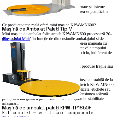
Da, echipamentul se integrează cu benzi, paletizoare și sisteme
SCADA prin semnale digitale standard. Integrarea se planifică la
ofertare.
Ce productivitate reală oferă mini mașina KPW-MN600?
Mașină de Ambalat Paleți Tip M
Mini mașina de ambalat folie stretch KPW-MN600 procesează 20–
40 produse pe oră în funcție de dimensiunile ambalajului și de
Citește Mai Mult
numărul de straturi de folie setate. Față de înfolierea manuală cu
dispenser, aceasta înseamnă o reducere semnificativă a timpului
alocat ambalării și o calitate uniformă pe fiecare ciclu, indiferent de
operatorul care folosește mașina.
Este mini mașina KPW-MN600 potrivită pentru produse fragile sau
cu etichete?
Da. Reglajul fin al tensiunii foliei prin PLC și viteza ajustabilă de la
0 rpm asigură că mini mașina de ambalat folie stretch KPW-MN600
poate fi calibrată pentru produse cu suprafețe delicate, etichete sau
ambalaje primare care nu trebuie comprimate. Tensiunea scăzută
protejează integritatea produsului fără a compromite stabilitatea
înfășurării.
Mașină de ambalat paleți KPW-TP1650F
Kit complet — verificare componente