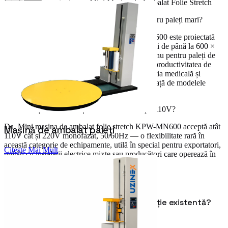
Întrebări Frecvente despre Mini Mașina de Ambalat Folie Stretch
Ce diferențiază KPW-MN600 de modelele pentru paleți mari?
Mini mașina de ambalat folie stretch KPW-MN600 este proiectată
pentru produse individuale și cutii cu dimensiuni de până la 600 ×
600 × 600 mm și greutăți de până la 100 kg — nu pentru paleți de
mari dimensiuni. Viteza ajustabilă (0–20 rpm), productivitatea de
20–40 produse/oră și compatibilitatea cu industria medicală și
alimentară o plasează într-o categorie distinctă față de modelele
industriale de paletizat.
Poate funcționa mini mașina KPW-MN600 pe 110V?
Da. Mini mașina de ambalat folie stretch KPW-MN600 acceptă atât
Mașină de ambalat paleți
110V cât și 220V monofazat, 50/60Hz — o flexibilitate rară în
această categorie de echipamente, utilă în special pentru exportatori,
Citește Mai Mult
unități cu instalații electrice mixte sau producători care operează în
locații cu infrastructură variabilă.
Q
Se poate integra în linia mea de producție existentă?
A