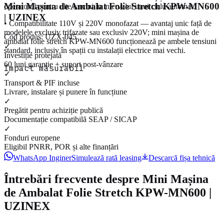
Mini Mașina de Ambalat Folie Stretch KPW-MN600
operatorul pentru alte sarcini în intervalul unui ciclu automat.
| UZINEX
• Compatibilitate 110V și 220V monofazat — avantaj unic față de
modelele exclusiv trifazate sau exclusiv 220V; mini mașina de
Cod produs:
UZX-045
ambalat folie stretch KPW-MN600 funcționează pe ambele tensiuni
✓
standard, inclusiv în spații cu instalații electrice mai vechi.
Investiție protejată
60 luni garanție + suport post-vânzare
Impact măsurabil
✓
Transport & PIF incluse
Livrare, instalare și punere în funcțiune
✓
Pregătit pentru achiziție publică
Documentație compatibilă SEAP / SICAP
✓
Fonduri europene
Eligibil PNRR, POR și alte finanțări
WhatsApp Inginer
Simulează rată leasing
Descarcă fișa tehnică
Întrebări frecvente despre
Mini Mașina
de Ambalat Folie Stretch KPW-MN600 |
UZINEX