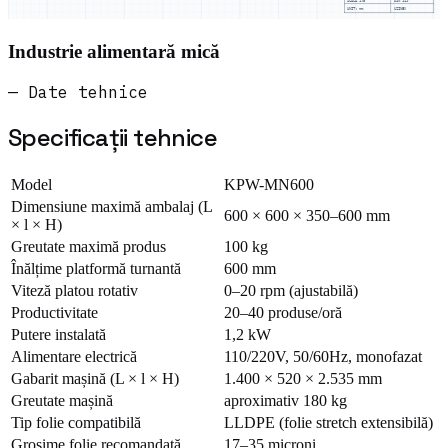
SCALA
1:5
DIN 919
UNIT: mm
UZINEX
Industrie alimentară mică
— Date tehnice
Specificații tehnice
Model
KPW-MN600
Dimensiune maximă ambalaj (L
600 × 600 × 350–600 mm
× l × H)
Greutate maximă produs
100 kg
Înălțime platformă turnantă
600 mm
Viteză platou rotativ
0–20 rpm (ajustabilă)
Productivitate
20–40 produse/oră
Putere instalată
1,2 kW
Alimentare electrică
110/220V, 50/60Hz, monofazat
Gabarit mașină (L × l × H)
1.400 × 520 × 2.535 mm
Greutate mașină
aproximativ 180 kg
Tip folie compatibilă
LLDPE (folie stretch extensibilă)
Grosime folie recomandată
17–35 microni