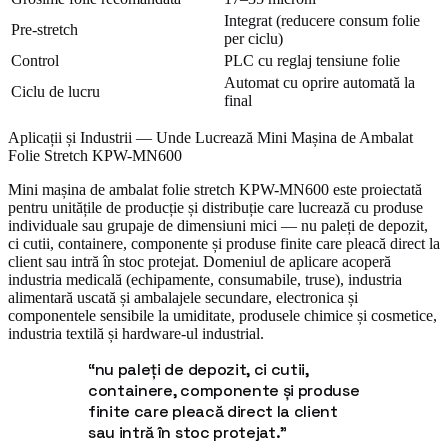
Integrat (reducere consum folie
Pre-stretch
per ciclu)
Control
PLC cu reglaj tensiune folie
Automat cu oprire automată la
Ciclu de lucru
final
Aplicații și Industrii — Unde Lucrează Mini Mașina de Ambalat
Folie Stretch KPW-MN600
Mini mașina de ambalat folie stretch KPW-MN600 este proiectată
pentru unitățile de producție și distribuție care lucrează cu produse
individuale sau grupaje de dimensiuni mici — nu paleți de depozit,
ci cutii, containere, componente și produse finite care pleacă direct la
client sau intră în stoc protejat. Domeniul de aplicare acoperă
industria medicală (echipamente, consumabile, truse), industria
alimentară uscată și ambalajele secundare, electronica și
componentele sensibile la umiditate, produsele chimice și cosmetice,
industria textilă și hardware-ul industrial.
“
nu paleți de depozit, ci cutii,
containere, componente și produse
finite care pleacă direct la client
sau intră în stoc protejat.
”