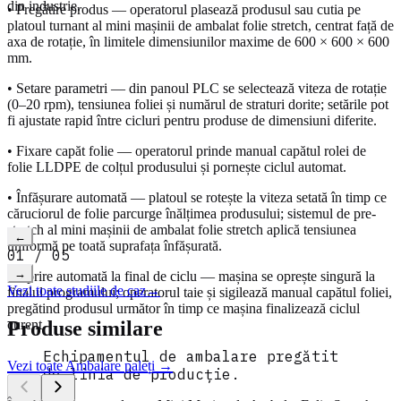
din industrie.
• Pregătire produs — operatorul plasează produsul sau cutia pe
platoul turnant al mini mașinii de ambalat folie stretch, centrat față de
axa de rotație, în limitele dimensiunilor maxime de 600 × 600 × 600
mm.
• Setare parametri — din panoul PLC se selectează viteza de rotație
(0–20 rpm), tensiunea foliei și numărul de straturi dorite; setările pot
fi ajustate rapid între cicluri pentru produse de dimensiuni diferite.
• Fixare capăt folie — operatorul prinde manual capătul rolei de
folie LLDPE de colțul produsului și pornește ciclul automat.
• Înfășurare automată — platoul se rotește la viteza setată în timp ce
căruciorul de folie parcurge înălțimea produsului; sistemul de pre-
Citește studiul complet
→
video
stretch al mini mașinii de ambalat folie stretch aplică tensiunea
←
uniformă pe toată suprafața înfășurată.
01
/
05
→
• Oprire automată la final de ciclu — mașina se oprește singură la
Vezi toate studiile de caz
→
finalul programului; operatorul taie și sigilează manual capătul foliei,
pregătind produsul următor în timp ce mașina finalizează ciclul
Produse similare
curent.
Echipamentul de ambalare pregătit
Vezi toate
Ambalare paleți
→
de linia de producție.