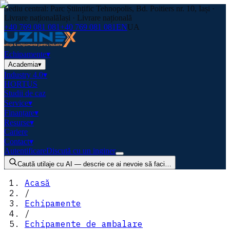
Sediu central: Parc Științific Tehnopolis, Bd. Poitiers nr. 10, Iași ·
Livrare națională
Iași · Livrare națională
+40 769 081 081
+40 769 081 081
EN
UA
Echipamente
▾
Academia
▾
Industry 4.0
▾
HORTUS
Studii de caz
Service
▾
Finanțare
▾
Resurse
▾
Cariere
Contact
▾
Autentificare
Discută cu un inginer
Caută utilaje cu AI — descrie ce ai nevoie să faci…
Acasă
/
Echipamente
/
Echipamente de ambalare