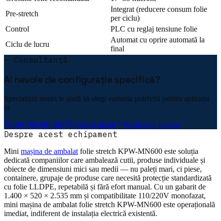
Integrat (reducere consum folie
Pre-stretch
per ciclu)
Control
PLC cu reglaj tensiune folie
Automat cu oprire automată la
Ciclu de lucru
final
— Consultanță
Ai nevoie de configurație specifică?
Specialiștii noștri te ajută să alegi varianta potrivită pentru aplicația
ta.
+40 769 081 081
Solicită ofertă
WhatsApp inginer
Despre acest echipament
Mini
mașina de ambalat
folie stretch KPW-MN600 este soluția
dedicată companiilor care ambalează cutii, produse individuale și
obiecte de dimensiuni mici sau medii — nu paleți mari, ci piese,
containere, grupaje de produse care necesită protecție standardizată
cu folie LLDPE, repetabilă și fără efort manual. Cu un gabarit de
1.400 × 520 × 2.535 mm și compatibilitate 110/220V monofazat,
mini mașina de ambalat folie stretch KPW-MN600 este operațională
imediat, indiferent de instalația electrică existentă.