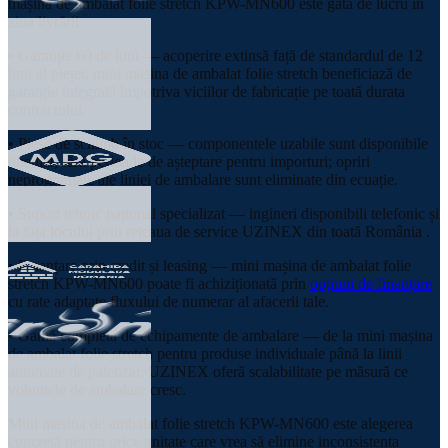
mașina de ambalat folie stretch KPW-MN600 este gata de lucru în
ziua livrării.
• Garanție 60 de luni — acoperire extinsă față de standardul de 12
luni al pieței; mini mașina de ambalat folie stretch beneficiază de
garanție integrală împotriva viciilor de fabricație pe toată durata
contractului.
• Piese de schimb în stoc — componentele uzabile sunt disponibile
imediat, fără perioade de așteptare pentru importuri; opriri
neprogramate ale liniei de ambalare sunt eliminate din ecuație.
• Suport tehnic național specializat — ingineri disponibili telefonic și
la fața locului prin rețeaua de service UZINEX din toată România .
• Finanțare prin credit și leasing — mini mașina de ambalat folie
stretch KPW-MN600 poate fi achiziționată prin
opțiuni de finanțare
cu rate adaptate fluxului de numerar al afacerii tale.
• Gamă completă de echipamente de ambalare — de la mini mașina
de ambalat folie stretch pentru produse individuale până la linii
automate de paletizat; UZINEX oferă scalabilitate pe măsură ce
volumele de ambalare cresc.
Mini mașina de ambalat folie stretch KPW-MN600 este alegerea
concretă pentru orice unitate care vrea să elimine inconsistența