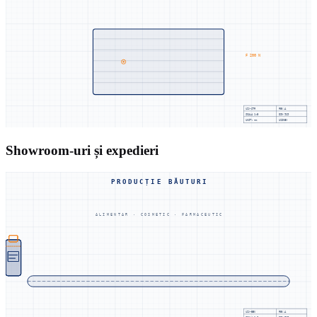
F 200 N
UZX-STR
REV.A
SCALA
1:5
DIN 919
UNIT: mm
UZINEX
Showroom-uri și expedieri
PRODUCȚIE BĂUTURI
ALIMENTAR · COSMETIC · FARMACEUTIC
UZX-BEV
REV.A