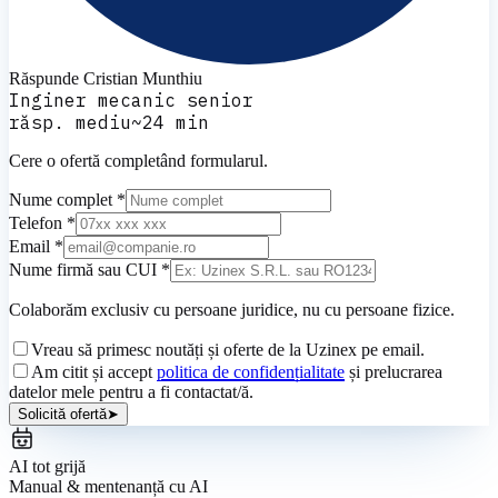
Răspunde
Cristian Munthiu
Inginer mecanic senior
răsp. mediu
~
24
min
Cere o ofertă completând formularul.
Nume complet *
Telefon *
Email *
Nume firmă sau CUI *
Colaborăm exclusiv cu persoane juridice, nu cu persoane fizice.
Vreau să primesc noutăți și oferte de la Uzinex pe email.
Am citit și accept
politica de confidențialitate
și prelucrarea
datelor mele pentru a fi contactat/ă.
Solicită ofertă
➤
AI tot grijă
Manual & mentenanță cu AI