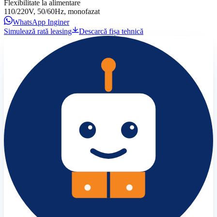
Flexibilitate la alimentare
110/220V, 50/60Hz, monofazat
WhatsApp Inginer
Simulează rată leasing
Descarcă fișa tehnică