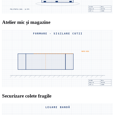
UZX-PWR
REV.A
SCALA
1:5
DIN 919
PRE-STRETCH 200% · 18 RPM
UNIT: mm
UZINEX
Atelier mic și magazine
FORMARE · SIGILARE CUTII
FEFCO 0201
UZX-BOX
REV.A
SCALA
1:5
DIN 919
UNIT: mm
UZINEX
Securizare colete fragile
LEGARE BANDĂ