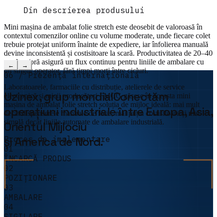
Din descrierea produsului
Mini mașina de ambalat folie stretch este deosebit de valoroasă în
contextul comenzilor online cu volume moderate, unde fiecare colet
trebuie protejat uniform înainte de expediere, iar înfolierea manuală
devine inconsistentă și costisitoare la scară. Productivitatea de 20–40
produse/oră asigură un flux continuu pentru liniile de ambalare cu
←
→
un singur operator, fără timpi morți între cicluri.
06 / Prezență internațională
Laboratoarele, farmaciile cu distribuție, atelierele de service
Uzinex,
grup mondial
Conectăm
electronică și micii producători FMCG găsesc în aceasta mini
mașina de ambalat folie stretch soluția de mijloc ideală: mai mult
operațiuni industriale între Europa, Asia,
decât dispenserele manuale de folie, mai puțin costisitoare și mai
simplă decât liniile automate de ambalare industrială.
Orientul Mijlociu
Proces de implementare
și America de Nord.
01
ÎNCARCĂ PRODUS
02
POZIȚIONARE
03
AMBALARE
04
SIGILARE