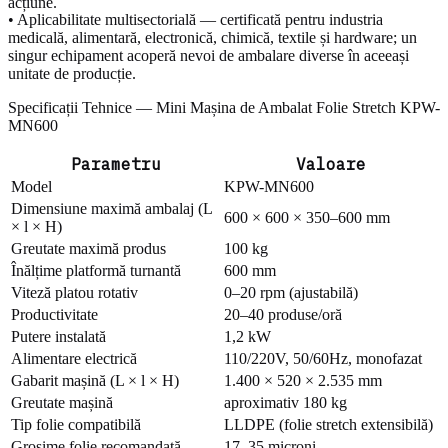
acțiune.
• Aplicabilitate multisectorială — certificată pentru industria
medicală, alimentară, electronică, chimică, textile și hardware; un
singur echipament acoperă nevoi de ambalare diverse în aceeași
unitate de producție.
Specificații Tehnice — Mini Mașina de Ambalat Folie Stretch KPW-
MN600
Parametru
Valoare
Model
KPW-MN600
Dimensiune maximă ambalaj (L
600 × 600 × 350–600 mm
× l × H)
Greutate maximă produs
100 kg
Înălțime platformă turnantă
600 mm
Viteză platou rotativ
0–20 rpm (ajustabilă)
Productivitate
20–40 produse/oră
Putere instalată
1,2 kW
Alimentare electrică
110/220V, 50/60Hz, monofazat
Gabarit mașină (L × l × H)
1.400 × 520 × 2.535 mm
Greutate mașină
aproximativ 180 kg
Tip folie compatibilă
LLDPE (folie stretch extensibilă)
Grosime folie recomandată
17–35 microni