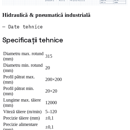
SCALA
1:5
DIN 919
ARBORI · ROȚI · TRANSMISII
UNIT: mm
UZINEX
Hidraulică & pneumatică industrială
— Date tehnice
Specificații tehnice
Diametru max. rotund
315
(mm)
Diametru min. rotund
20
(mm)
Profil pătrat max.
200×200
(mm)
Profil pătrat min.
20×20
(mm)
Lungime max. tăiere
12000
(mm)
Viteză tăiere (m/min)
5–120
Precizie tăiere (mm)
±0,1
Precizie alimentare
±0,1
(mm)