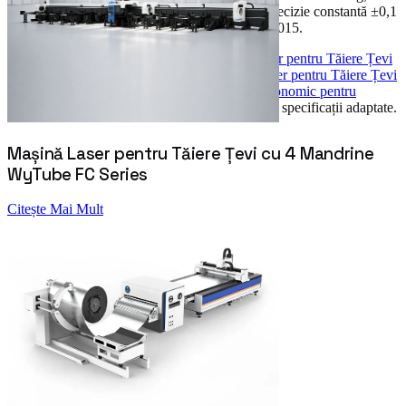
viteză 5–120 m/min și servo Yaskawa pentru precizie constantă ±0,1
mm, în 5 configurații de la TC 3012 la TC 11 4015.
În aceeași familie de echipamente,
Mașină Laser pentru Tăiere Țevi
cu 4 Mandrine WyTube FC Series
,
Mașină Laser pentru Tăiere Țevi
și Profile WyTube DC Series
și
Laser Fibră Economic pentru
Ateliere
acoperă scenarii de utilizare înrudite cu specificații adaptate.
Mașină Laser pentru Tăiere Țevi cu 4 Mandrine
WyTube FC Series
Citește Mai Mult