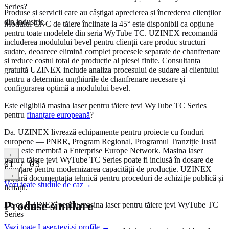
Series?
Produse și servicii care au câștigat aprecierea și încrederea clienților
din industrie.
Modulul CNC de tăiere înclinate la 45° este disponibil ca opțiune
pentru toate modelele din seria WyTube TC. UZINEX recomandă
includerea modulului bevel pentru clienții care produc structuri
sudate, deoarece elimină complet procesele separate de chanfrenare
și reduce costul total de producție al piesei finite. Consultanța
gratuită UZINEX include analiza procesului de sudare al clientului
pentru a determina unghiurile de chanfrenare necesare și
configurarea optimă a modulului bevel.
Este eligibilă mașina laser pentru tăiere țevi WyTube TC Series
pentru
finanțare europeană
?
Da. UZINEX livrează echipamente pentru proiecte cu fonduri
europene — PNRR, Program Regional, Programul Tranziție Justă
Citește studiul complet
→
video
— și este membră a Enterprise Europe Network. Mașina laser
←
pentru tăiere țevi WyTube TC Series poate fi inclusă în dosare de
01
/
05
finanțare pentru modernizarea capacității de producție. UZINEX
→
asigură documentația tehnică pentru proceduri de achiziție publică și
Vezi toate studiile de caz
→
licitații.
Produse similare
De ce UZINEX pentru mașina laser pentru tăiere țevi WyTube TC
Series
Vezi toate
Laser țevi și profile
→