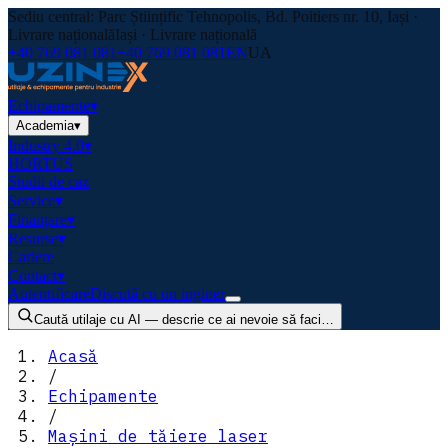
Sediu central: Parc Științific Tehnopolis, Bd. Poitiers nr. 10, Iași ·
Livrare națională
Iași · Livrare națională
+40 769 081 081
+40 769 081 081
EN
UA
Echipamente
▾
Academia
▾
Industry 4.0
▾
HORTUS
Studii de caz
Service
▾
Finanțare
▾
Resurse
▾
Cariere
Contact
▾
Autentificare
Discută cu un inginer
Caută utilaje cu AI — descrie ce ai nevoie să faci…
Acasă
/
Echipamente
/
Mașini de tăiere laser