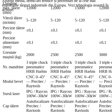
Apariții media, demo-uri tehnice și prezentări de la cele mai
Lungime
importante târguri industriale din Europa. Vezi tehnologia noastră în
max. tăiere
12000
12000
15000
12000
acțiune.
(mm)
Viteză tăiere
5–120
5–120
5–120
5–120
(m/min)
Precizie tăiere
±0,1
±0,1
±0,1
±0,1
(mm)
Precizie
alimentare
±0,1
±0,1
±0,1
±0,1
(mm)
Greutate
2000
2500
2500
3000
mașină (kg)
3 triple chuck
3 triple chuck
3 triple chuck
3 triple
Nr. mandrine
pneumatice
pneumatice
pneumatice
pneumat
HRB Harbin
HRB Harbin
HRB Harbin
HRB Ha
CNC 0–45°
CNC 0–45°
CNC 0–45°
CNC 0–
Modul bevel
— Precitec /
— Precitec /
— Precitec /
— Precit
Raytools
Raytools
Raytools
Raytool
IPG / Raycus
IPG / Raycus
IPG / Raycus
IPG / R
Sursă laser
100W–30kW
100W–30kW
100W–30kW
100W–
Autofocalizare
Autofocalizare
Autofocalizare
Autofoc
Cap tăiere
Precitec /
Precitec /
Precitec /
Precitec
Raytools
Raytools
Raytools
Raytool