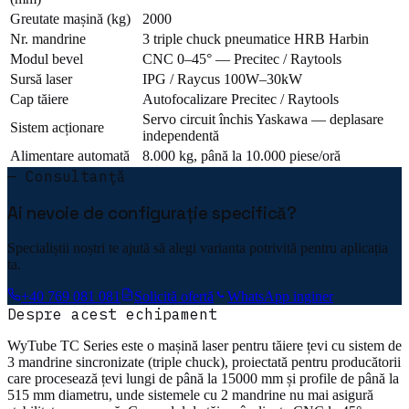
Greutate mașină (kg)
2000
Nr. mandrine
3 triple chuck pneumatice HRB Harbin
Modul bevel
CNC 0–45° — Precitec / Raytools
Sursă laser
IPG / Raycus 100W–30kW
Cap tăiere
Autofocalizare Precitec / Raytools
Servo circuit închis Yaskawa — deplasare
Sistem acționare
independentă
Alimentare automată
8.000 kg, până la 10.000 piese/oră
— Consultanță
Ai nevoie de configurație specifică?
Specialiștii noștri te ajută să alegi varianta potrivită pentru aplicația
ta.
+40 769 081 081
Solicită ofertă
WhatsApp inginer
Despre acest echipament
WyTube TC Series este o mașină laser pentru tăiere țevi cu sistem de
3 mandrine sincronizate (triple chuck), proiectată pentru producătorii
care procesează țevi lungi de până la 15000 mm și profile de până la
515 mm diametru, unde sistemele cu 2 mandrine nu mai asigură