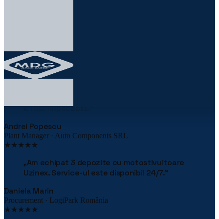
★★★★★
„
Linia robotizată de paletizare ne-a redus
costurile cu 38% în primul an. Implementarea
a fost impecabilă.
"
Andrei Popescu
Plant Manager · Auto Components SRL
★★★★★
„
Am echipat 3 depozite cu motostivuitoare
Uzinex. Service-ul este disponibil 24/7.
"
Daniela Marin
Procurement · LogiPark România
★★★★★
„
Aveam un proiect cu fonduri europene