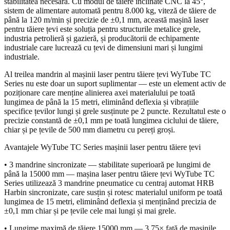
stabilitatea necesară. Cu modul de tăiere înclinate CNC la 45°,
sistem de alimentare automată pentru 8.000 kg, viteză de tăiere de
până la 120 m/min și precizie de ±0,1 mm, această mașină laser
pentru tăiere țevi este soluția pentru structurile metalice grele,
industria petrolieră și gazieră, și producătorii de echipamente
industriale care lucrează cu țevi de dimensiuni mari și lungimi
industriale.
Al treilea mandrin al mașinii laser pentru tăiere țevi WyTube TC
Series nu este doar un suport suplimentar — este un element activ de
poziționare care menține alinierea axei materialului pe toată
lungimea de până la 15 metri, eliminând deflexia și vibrațiile
specifice țevilor lungi și grele susținute pe 2 puncte. Rezultatul este o
precizie constantă de ±0,1 mm pe toată lungimea ciclului de tăiere,
chiar și pe țevile de 500 mm diametru cu pereți groși.
Avantajele WyTube TC Series mașinii laser pentru tăiere țevi
• 3 mandrine sincronizate — stabilitate superioară pe lungimi de
până la 15000 mm — mașina laser pentru tăiere țevi WyTube TC
Series utilizează 3 mandrine pneumatice cu centraj automat HRB
Harbin sincronizate, care susțin și rotesc materialul uniform pe toată
lungimea de 15 metri, eliminând deflexia și menținând precizia de
±0,1 mm chiar și pe țevile cele mai lungi și mai grele.
• Lungime maximă de tăiere 15000 mm — 3,75× față de mașinile