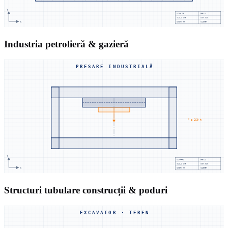
Y
UZX-LSR
REV.A
SCALA
1:5
DIN 919
X
UNIT: mm
UZINEX
Industria petrolieră & gazieră
PRESARE INDUSTRIALĂ
F = 250 t
Y
UZX-PRS
REV.A
SCALA
1:5
DIN 919
X
UNIT: mm
UZINEX
Structuri tubulare construcții & poduri
EXCAVATOR · TEREN