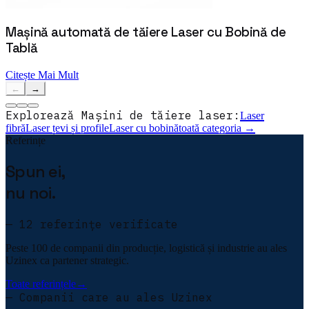
Mașină automată de tăiere Laser cu Bobină de
Tablă
Citește Mai Mult
←
→
Explorează
Mașini de tăiere laser
:
Laser
fibră
Laser țevi și profile
Laser cu bobină
toată categoria →
Referințe
Spun ei,
nu noi.
— 12 referințe verificate
Peste 100 de companii din producție, logistică și industrie au ales
Uzinex ca partener strategic.
Toate referințele
→
— Companii care au ales Uzinex