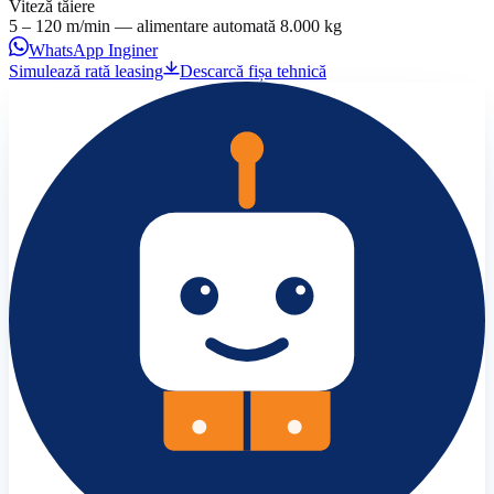
Viteză tăiere
5 – 120 m/min — alimentare automată 8.000 kg
WhatsApp Inginer
Simulează rată leasing
Descarcă fișa tehnică