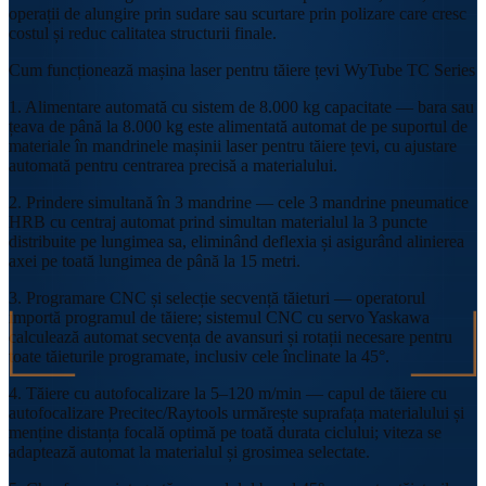
operații de alungire prin sudare sau scurtare prin polizare care cresc
costul și reduc calitatea structurii finale.
Cum funcționează mașina laser pentru tăiere țevi WyTube TC Series
1. Alimentare automată cu sistem de 8.000 kg capacitate — bara sau
țeava de până la 8.000 kg este alimentată automat de pe suportul de
materiale în mandrinele mașinii laser pentru tăiere țevi, cu ajustare
automată pentru centrarea precisă a materialului.
2. Prindere simultană în 3 mandrine — cele 3 mandrine pneumatice
HRB cu centraj automat prind simultan materialul la 3 puncte
distribuite pe lungimea sa, eliminând deflexia și asigurând alinierea
axei pe toată lungimea de până la 15 metri.
3. Programare CNC și selecție secvență tăieturi — operatorul
importă programul de tăiere; sistemul CNC cu servo Yaskawa
calculează automat secvența de avansuri și rotații necesare pentru
toate tăieturile programate, inclusiv cele înclinate la 45°.
4. Tăiere cu autofocalizare la 5–120 m/min — capul de tăiere cu
autofocalizare Precitec/Raytools urmărește suprafața materialului și
menține distanța focală optimă pe toată durata ciclului; viteza se
adaptează automat la materialul și grosimea selectate.