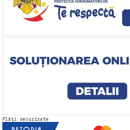
fără furnizor în plină execuție. Uzinex a intrat
în 48h, a refăcut specificațiile tehnice și a
livrat la termen. Fără ei, pierdeam finanțarea.
"
Răzvan Dima
Owner · Mecanica Grup
★★★★★
„
Echipamente de inspecție industrială
perfecte pentru linia noastră de control
calitate.
"
Ioana Gheorghiu
QA Director · Precision Parts
★★★★★
„
Aveam un audit pe finanțarea PNRR și
echipamentul promis nu apăruse. Uzinex l-a
livrat și pus în funcțiune în 5 zile. Auditorii au
plecat mulțumiți, dosarul a trecut fără
observații.
"
Plăți securizate
Sorin Vasile