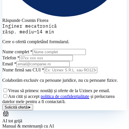
Răspunde
Cosmin Florea
Inginer mecatronică
răsp. mediu
~
14
min
Cere o ofertă completând formularul.
Nume complet *
Telefon *
Email *
Nume firmă sau CUI *
Colaborăm exclusiv cu persoane juridice, nu cu persoane fizice.
Vreau să primesc noutăți și oferte de la Uzinex pe email.
Am citit și accept
politica de confidențialitate
și prelucrarea
datelor mele pentru a fi contactat/ă.
Solicită ofertă
➤
AI tot grijă
Manual & mentenanță cu AI