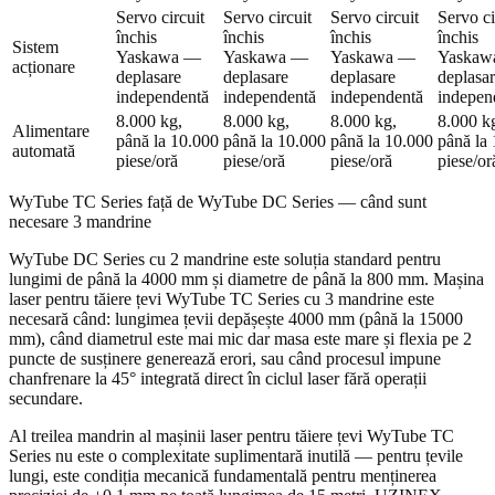
Servo circuit
Servo circuit
Servo circuit
Servo ci
închis
închis
închis
închis
Sistem
Yaskawa —
Yaskawa —
Yaskawa —
Yaskaw
acționare
deplasare
deplasare
deplasare
deplasa
independentă
independentă
independentă
indepen
8.000 kg,
8.000 kg,
8.000 kg,
8.000 k
Alimentare
până la 10.000
până la 10.000
până la 10.000
până la
automată
piese/oră
piese/oră
piese/oră
piese/or
WyTube TC Series față de WyTube DC Series — când sunt
necesare 3 mandrine
WyTube DC Series cu 2 mandrine este soluția standard pentru
lungimi de până la 4000 mm și diametre de până la 800 mm. Mașina
laser pentru tăiere țevi WyTube TC Series cu 3 mandrine este
necesară când: lungimea țevii depășește 4000 mm (până la 15000
mm), când diametrul este mai mic dar masa este mare și flexia pe 2
puncte de susținere generează erori, sau când procesul impune
chanfrenare la 45° integrată direct în ciclul laser fără operații
secundare.
Al treilea mandrin al mașinii laser pentru tăiere țevi WyTube TC
Series nu este o complexitate suplimentară inutilă — pentru țevile
lungi, este condiția mecanică fundamentală pentru menținerea