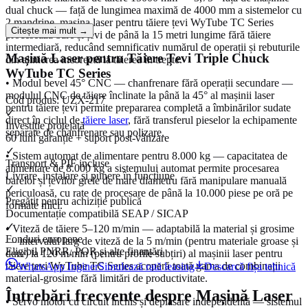
dual chuck — față de lungimea maximă de 4000 mm a sistemelor cu
2 mandrine, mașina laser pentru tăiere țevi WyTube TC Series
Citește mai mult →
procesează bare și țevi de până la 15 metri lungime fără tăiere
intermediară, reducând semnificativ numărul de operații și rebuturile
Mașină Laser pentru Tăiere Țevi Triple Chuck
din alinierea incorectă la tăierea în trepte.
WyTube TC Series
• Modul bevel 45° CNC — chanfrenare fără operații secundare —
modulul CNC de tăiere înclinate la până la 45° al mașinii laser
Cod produs:
UZX-217
pentru tăiere țevi permite prepararea completă a îmbinărilor sudate
✓
direct în ciclul de
tăiere laser
, fără transferul pieselor la echipamente
Investiție protejată
separate de chanfrenare sau polizare.
60 luni garanție + suport post-vânzare
✓
• Sistem automat de alimentare pentru 8.000 kg — capacitatea de
Transport & PIF incluse
alimentare de 8.000 kg a sistemului automat permite procesarea
Livrare, instalare și punere în funcțiune
barelor și țevilor grele de mare diametru fără manipulare manuală
✓
periculoasă, cu rate de procesare de până la 10.000 piese pe oră pe
Pregătit pentru achiziție publică
formate mici.
Documentație compatibilă SEAP / SICAP
✓
• Viteză de tăiere 5–120 m/min — adaptabilă la material și grosime
Fonduri europene
— intervalul larg de viteză de la 5 m/min (pentru materiale groase și
Eligibil PNRR, POR și alte finanțări
dure) la 120 m/min (pentru profile subțiri) al mașinii laser pentru
tăiere țevi WyTube TC Series acoperă toată gama de combinații
WhatsApp Inginer
Simulează rată leasing
Descarcă fișa tehnică
material-grosime fără limitări de productivitate.
Întrebări frecvente despre
Mașină Laser
• Servo motor cu circuit închis și deplasare independentă — sistemul