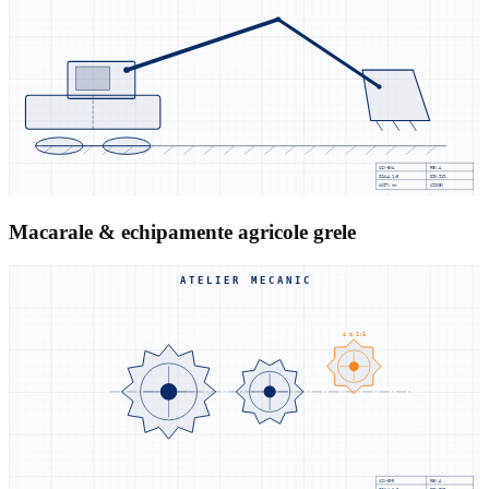
UZX-EXA
REV.A
SCALA
1:5
DIN 919
UNIT: mm
UZINEX
Macarale & echipamente agricole grele
ATELIER MECANIC
i = 1:6
UZX-GMR
REV.A