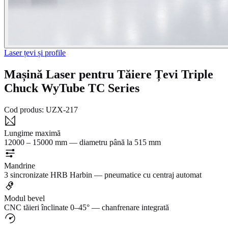
Laser țevi și profile
Mașină Laser pentru Tăiere Țevi Triple
Chuck WyTube TC Series
Cod produs:
UZX-217
Lungime maximă
12000 – 15000 mm — diametru până la 515 mm
Mandrine
3 sincronizate HRB Harbin — pneumatice cu centraj automat
Modul bevel
CNC tăieri înclinate 0–45° — chanfrenare integrată